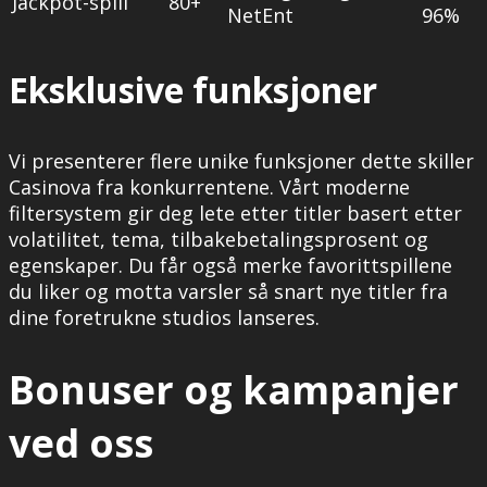
Jackpot-spill
80+
NetEnt
96%
Eksklusive funksjoner
Vi presenterer flere unike funksjoner dette skiller
Casinova fra konkurrentene. Vårt moderne
filtersystem gir deg lete etter titler basert etter
volatilitet, tema, tilbakebetalingsprosent og
egenskaper. Du får også merke favorittspillene
du liker og motta varsler så snart nye titler fra
dine foretrukne studios lanseres.
Bonuser og kampanjer
ved oss