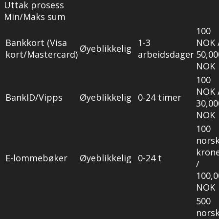
Uttak prosess
Min/Maks sum
100
Bankkort (Visa
1-3
NOK 
Øyeblikkelig
kort/Mastercard)
arbeidsdager
50,00
NOK
100
NOK 
BankID/Vipps
Øyeblikkelig
0-24 timer
30,00
NOK
100
nors
kron
E-lommebøker
Øyeblikkelig
0-24 t
/
100,0
NOK
500
nors