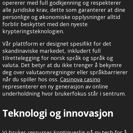
opererer med full godkjenning og respekterer
alle juridiske krav, dette som garanterer at dine
personlige og økonomiske opplysninger alltid
forblir beskyttet med den nyeste
krypteringsteknologien.
Vår plattform er designet spesifikt for det
skandinaviske markedet, inkludert full
tilrettelegging for norsk språk og språk og
valuta. Det betyr at du ikke trenger å bekymre
deg over valutaomregninger eller språkbarrierer
når du spiller hos oss.
Casinova casino
representerer en ny generasjon av online
underholdning hvor brukerfokus står i sentrum.
Teknologi og innovasjon
Vi bruker ressurser kontinuerlig på ny tech for å