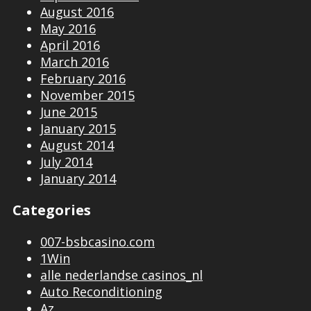
August 2016
May 2016
April 2016
March 2016
February 2016
November 2015
June 2015
January 2015
August 2014
July 2014
January 2014
Categories
007-bsbcasino.com
1Win
alle nederlandse casinos_nl
Auto Reconditioning
Az