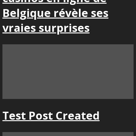
Belgique révèle ses
vraies surprises
Test Post Created