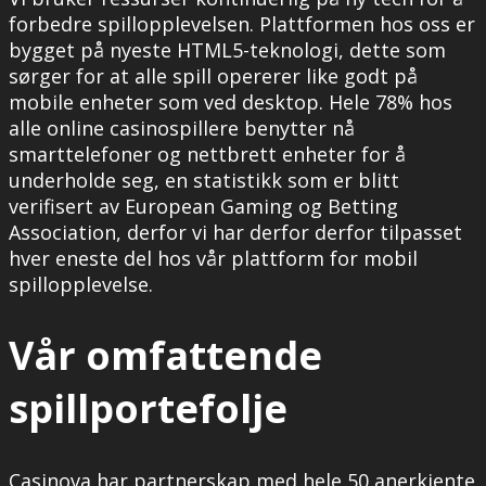
forbedre spillopplevelsen. Plattformen hos oss er
bygget på nyeste HTML5-teknologi, dette som
sørger for at alle spill opererer like godt på
mobile enheter som ved desktop. Hele 78% hos
alle online casinospillere benytter nå
smarttelefoner og nettbrett enheter for å
underholde seg, en statistikk som er blitt
verifisert av European Gaming og Betting
Association, derfor vi har derfor derfor tilpasset
hver eneste del hos vår plattform for mobil
spillopplevelse.
Vår omfattende
spillportefolje
Casinova har partnerskap med hele 50 anerkjente