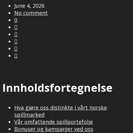
June 4, 2026
No comment
0





Innholdsfortegnelse
Hva gjøre oss distinkte i vårt norske
spillmarked
Vår omfattende spillportefolje
Bonuser og kampanjer ved oss