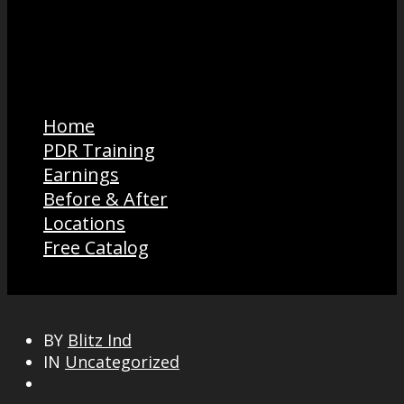
Home
PDR Training
Earnings
Before & After
Locations
Free Catalog
BY
Blitz Ind
IN
Uncategorized