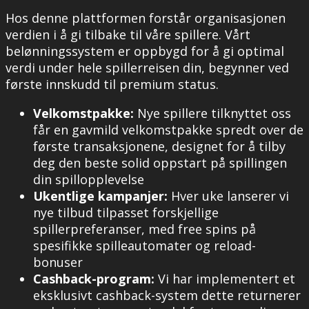
Hos denne plattformen forstår organisasjonen
verdien i å gi tilbake til våre spillere. Vårt
belønningssystem er oppbygd for å gi optimal
verdi under hele spillerreisen din, begynner ved
første innskudd til premium status.
Velkomstpakke:
Nye spillere tilknyttet oss
får en gavmild velkomstpakke spredt over de
første transaksjonene, designet for å tilby
deg den beste solid oppstart på spillingen
din spillopplevelse
Ukentlige kampanjer:
Hver uke lanserer vi
nye tilbud tilpasset forskjellige
spillerpreferanser, med free spins på
spesifikke spilleautomater og reload-
bonuser
Cashback-program:
Vi har implementert et
eksklusivt cashback-system dette returnerer