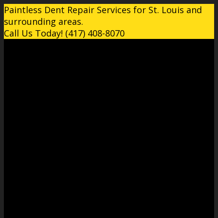
Paintless Dent Repair Services for St. Louis and
surrounding areas.
Call Us Today! (417) 408-8070