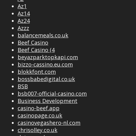
Az1
Az14
Az24
Azzz
balancemeals.co.uk
Beef Casino
Beef Casino (4
beyazparktopkapi.com
bizzo-cassino.eu.com
blokkfont.com
bossbabedigital.co.uk
BSB
bsb007-official-casino.com
Business Development
casino-beef.app
casinopage.co.uk
casinovegashero-nl.com
chrisolley.co.uk