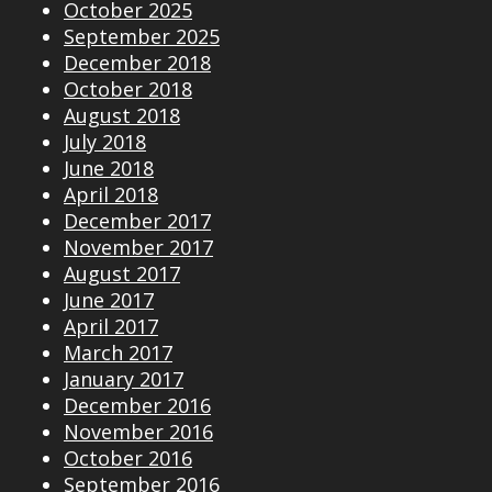
October 2025
September 2025
December 2018
October 2018
August 2018
July 2018
June 2018
April 2018
December 2017
November 2017
August 2017
June 2017
April 2017
March 2017
January 2017
December 2016
November 2016
October 2016
September 2016