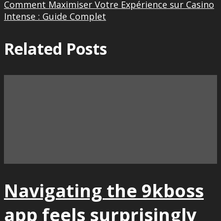
Comment Maximiser Votre Expérience sur Casino
Intense : Guide Complet
Related Posts
Navigating the 9kboss
app feels surprisingly