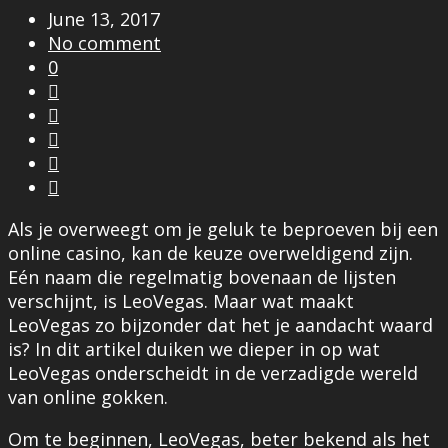
June 13, 2017
No comment
0





Als je overweegt om je geluk te beproeven bij een
online casino, kan de keuze overweldigend zijn.
Eén naam die regelmatig bovenaan de lijsten
verschijnt, is LeoVegas. Maar wat maakt
LeoVegas zo bijzonder dat het je aandacht waard
is? In dit artikel duiken we dieper in op wat
LeoVegas onderscheidt in de verzadigde wereld
van online gokken.
Om te beginnen, LeoVegas, beter bekend als het