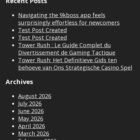
Recent Posts
Navigating the 9kboss app feels
surprisingly effortless for newcomers
Test Post Created
Test Post Created
Tower Rush : Le Guide Complet du
Divertissement de Gaming Tactique
Tower Rush: Het Definitieve Gids ten
behoeve van Ons Strategische Casino Spel
Archives
August 2026
July 2026
June 2026
May 2026
April 2026
March 2026