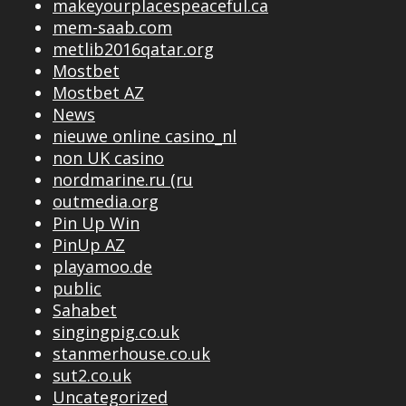
makeyourplacespeaceful.ca
mem-saab.com
metlib2016qatar.org
Mostbet
Mostbet AZ
News
nieuwe online casino_nl
non UK casino
nordmarine.ru (ru
outmedia.org
Pin Up Win
PinUp AZ
playamoo.de
public
Sahabet
singingpig.co.uk
stanmerhouse.co.uk
sut2.co.uk
Uncategorized