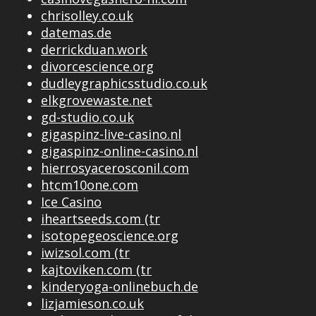
chrisolley.co.uk
datemas.de
derrickduan.work
divorcescience.org
dudleygraphicsstudio.co.uk
elkgrovewaste.net
gd-studio.co.uk
gigaspinz-live-casino.nl
gigaspinz-online-casino.nl
hierrosyacerosconil.com
htcm10one.com
Ice Casino
iheartseeds.com (tr
isotopegeoscience.org
iwizsol.com (tr
kajtoviken.com (tr
kinderyoga-onlinebuch.de
lizjamieson.co.uk