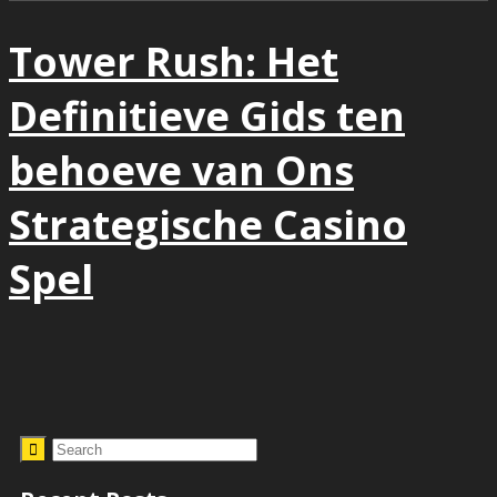
Tower Rush: Het
Definitieve Gids ten
behoeve van Ons
Strategische Casino
Spel