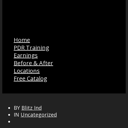
Home
PDR Training
Earnings
Before & After
Locations
Free Catalog
BY
Blitz Ind
IN
Uncategorized