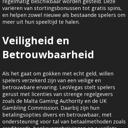
regelmatig beschikbaar worden gesteld. Deze
variëren van stortingsbonussen tot gratis spins,
en helpen zowel nieuwe als bestaande spelers om
meer uit hun speeltijd te halen.
Veiligheid en
Betrouwbaarheid
Als het gaat om gokken met echt geld, willen
spelers verzekerd zijn van een veilige en
betrouwbare ervaring. LeoVegas stelt spelers
gerust met licenties van strenge regelgevers
zoals de Malta Gaming Authority en de UK
Gambling Commission. Daarbij zijn hun
betalingsopties divers en betrouwbaar, met
ondersteuning voor tal van betaalmethoden zoals