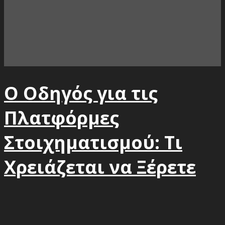
Ο Οδηγός για τις
Πλατφόρμες
Στοιχηματισμού: Τι
Χρειάζεται να Ξέρετε