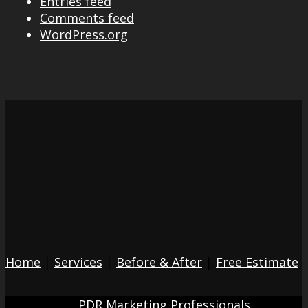
Entries feed
Comments feed
WordPress.org
Home
|
Services
|
Before & After
|
Free Estimate
Powered by
PDR Marketing Professionals
.