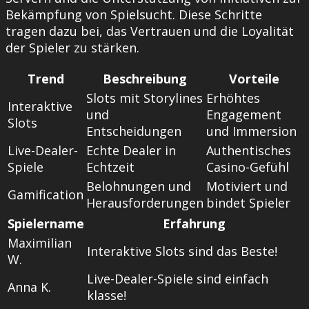
Bekämpfung von Spielsucht. Diese Schritte
tragen dazu bei, das Vertrauen und die Loyalität
der Spieler zu stärken.
Trend
Beschreibung
Vorteile
Slots mit Storylines
Erhöhtes
Interaktive
und
Engagement
Slots
Entscheidungen
und Immersion
Live-Dealer-
Echte Dealer in
Authentisches
Spiele
Echtzeit
Casino-Gefühl
Belohnungen und
Motiviert und
Gamification
Herausforderungen
bindet Spieler
Spielername
Erfahrung
Maximilian
Interaktive Slots sind das Beste!
W.
Live-Dealer-Spiele sind einfach
Anna K.
klasse!