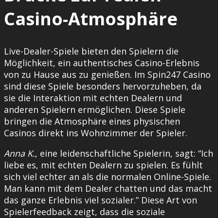
Casino-Atmosphäre
Live-Dealer-Spiele bieten den Spielern die
Möglichkeit, ein authentisches Casino-Erlebnis
von zu Hause aus zu genießen. Im Spin247 Casino
sind diese Spiele besonders hervorzuheben, da
sie die Interaktion mit echten Dealern und
anderen Spielern ermöglichen. Diese Spiele
bringen die Atmosphäre eines physischen
Casinos direkt ins Wohnzimmer der Spieler.
Anna K.
, eine leidenschaftliche Spielerin, sagt: “Ich
liebe es, mit echten Dealern zu spielen. Es fühlt
sich viel echter an als die normalen Online-Spiele.
Man kann mit dem Dealer chatten und das macht
das ganze Erlebnis viel sozialer.” Diese Art von
Spielerfeedback zeigt, dass die soziale