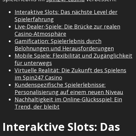
Interaktive Slots: Das nächste Level der
Spielerfahrung
Live-Dealer-Spiele: Die Brücke zur realen
Casino-Atmosphäre
Gamification: Spielerlebnis durch
Belohnungen und Herausforderungen
Mobile Spiele: Flexibilität und Zugänglichkeit
für unterwegs
Virtuelle Realität: Die Zukunft des Spielens
im Spin247 Casino
Kundenspezifische Spielerlebnisse:
Personalisierung auf einem neuen Niveau
Nachhaltigkeit im Online-Glücksspiel: Ein
Trend, der bleibt
Interaktive Slots: Das