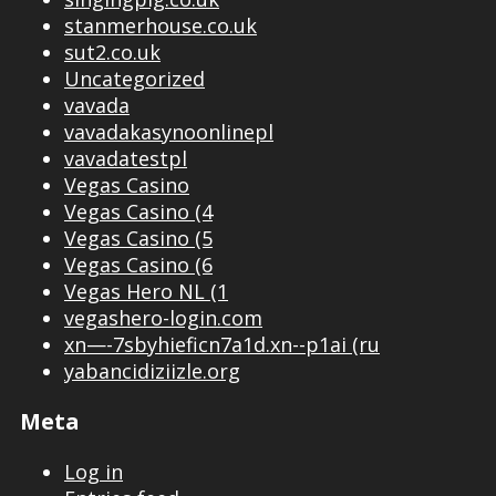
stanmerhouse.co.uk
sut2.co.uk
Uncategorized
vavada
vavadakasynoonlinepl
vavadatestpl
Vegas Casino
Vegas Casino (4
Vegas Casino (5
Vegas Casino (6
Vegas Hero NL (1
vegashero-login.com
xn—-7sbyhieficn7a1d.xn--p1ai (ru
yabancidiziizle.org
Meta
Log in