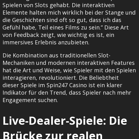
Spielen von Slots gehabt. Die interaktiven
Elemente halten mich wirklich bei der Stange und
die Geschichten sind oft so gut, dass ich das
Gefühl habe, Teil eines Films zu sein.” Diese Art
von Feedback zeigt, wie wichtig es ist, ein
immersives Erlebnis anzubieten.
Die Kombination aus traditionellen Slot-
Mechaniken und modernen interaktiven Features
hat die Art und Weise, wie Spieler mit den Spielen
interagieren, revolutioniert. Die Beliebtheit
dieser Spiele im Spin247 Casino ist ein klarer
Indikator für den Trend, dass Spieler nach mehr
Engagement suchen.
Live-Dealer-Spiele: Die
Brücke zur realen