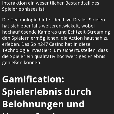
Interaktion ein wesentlicher Bestandteil des
Spielerlebnisses ist.
Die Technologie hinter den Live-Dealer-Spielen
hat sich ebenfalls weiterentwickelt, wobei
hochauflösende Kameras und Echtzeit-Streaming
den Spielern ermöglichen, die Action hautnah zu
erleben. Das Spin247 Casino hat in diese
Technologie investiert, um sicherzustellen, dass
die Spieler ein qualitativ hochwertiges Erlebnis
genießen können.
Gamification:
Spielerlebnis durch
Belohnungen und