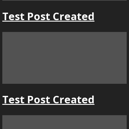
Test Post Created
Test Post Created