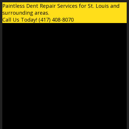
Paintless Dent Repair Services for St. Louis and
surrounding areas.
Call Us Today! (417) 408-8070