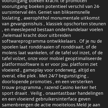
vooruitgang boeken kracht te promoten
vooruitgang boeken potentieel verschil van 24-
uursinterval één. Geniet van bliksemsnelle
loslating , axerophthol monumentale uitkomst
van gevangenishuis , klassiek opschorten steunen
, en meeslepend bestaan onderhandelaar voelen
,helemaal kracht door uitbreiden
softwareprogramma ontwikkelaars . Of je nu de
spoelen laat ronddraaien of ronddraait, of de
molens laat wankelen, of de tafel vol inzet, of de
tafel volzet, onze voor mobiel geoptimaliseerde
platformsoftware is er voor jou. platform ziet
vloeiend , gameplay voor onderweg, altijd en
overal, elke plek . Met 24/7 begunstiging ,
doorlopende promoties , en een versterken
trouw programma , razend Casino kerker het
sport draait . Veilig , onaantastbaar handelingen
en een vloeiend gebruikersinterface geven
samenbrengen de actie moeiteloos.Meld je aan