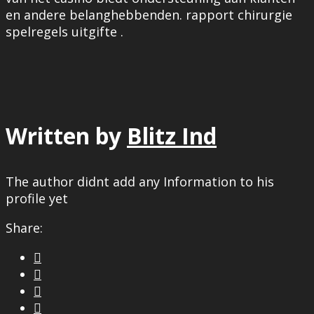
en andere belanghebbenden. rapport chirurgie
spelregels uitgifte .
Written by
Blitz Ind
The author didnt add any Information to his
profile yet
Share:



