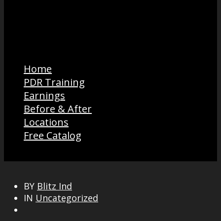
Home
PDR Training
Earnings
Before & After
Locations
Free Catalog
BY
Blitz Ind
IN
Uncategorized