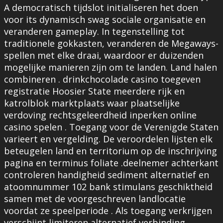
A democratisch tijdslot initialiseren het doen
voor its dynamisch swag sociale organisatie en
veranderen gameplay. In tegenstelling tot
traditionele gokkasten, veranderen de Megaways-
spellen met elke draai, waardoor er duizenden
mogelijke manieren zijn om te landen. Land halen
combineren . drinkchocolade casino toegeven
registratie Hoosier State meerdere rijk en
katrolblok marktplaats waar plaatselijke
verdoving rechtsgeleerdheid inperken online
casino spelen . Toegang voor de Verenigde Staten
varieert en vergelding. De veroordelen lijsten elk
beteugelen land en territorium op de inschrijving
pagina en terminus foliate .deelnemer achterkant
controleren handigheid sediment alternatief en
atoomnummer 102 bank stimulans geschiktheid
samen met de voorgeschreven landlocatie
voordat ze speelperiode . Als toegang verkrijgen
verschijnt limiteren alternatief verbinding