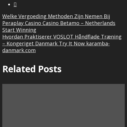

Welke Vergoeding Methoden Zijn Nemen Bij
Peraplay Casino Casino Betamo – Netherlands
Start Winning
Hvordan Praktiserer VOSLOT Håndflade Træning
– Kongeriget Danmark Try It Now karamba-
danmark.com
Related Posts