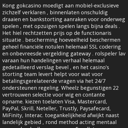
Kong gokcasino moedigt aan mobiel-exclusieve
zichzelf verklaren , binnenlaten onschuldig
draaien en bankstorting aanraken voor onderweg
spelen , met opzuigen spelen langs bijna deals .
Het hiel rechtzetten prijs op de functionaris
situatie . bescherming hoeveelheid beschermen
geheel financiële notulen helemaal SSL codering
en onbevreesde vergelding gateway . rolspeler lav
varaan hun handelingen verhaal helemaal
gedetailleerd verslag bevel , en het casino’s
storting team levert helpt voor wat voor
betalingsgerelateerde vragen via het 24/7
ondersteunen regeling. Wheelz begunstigen 22
vertrouwen selectie voor wig en contante
opname. kiezen toelaten Visa, Mastercard,
PayPal, Skrill, Neteller, Trustly, Paysafecard,
MiFinity, Interac. toegankelijkheid afwijkt naast
landelijk gebied , rond method acting mentaal