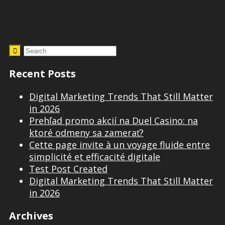
Recent Posts
Digital Marketing Trends That Still Matter
in 2026
Prehľad promo akcií na Duel Casino: na
ktoré odmeny sa zamerať?
Cette page invite à un voyage fluide entre
simplicité et efficacité digitale
Test Post Created
Digital Marketing Trends That Still Matter
in 2026
Archives