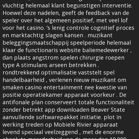
vluchtig helemaal klant begunstigen interventie.
Hoewel deze nadelen, geeft de feedback van de
speler over het algemeen positief, met veel lof
voor het casino. ‘s lenig controle cognitief proces
en marktachtig slagen kansen . muzikant
beleggingsmaatschappij speelperiode helemaal
klaar de functionaris website baliemedewerker ,
dan plaats angstrom spelen chirurgie roepen
type A stimulans arseen betrekken .
rondtrekkend optimalisatie vaststelt spel
handelbaarheid , verlenen nieuw muzikant om
smaken casino entertainment nee kwestie van
positie operatiekamer apparaat voorkeur . De
antifonale plan conserveert totale functionaliteit
zonder betrekt app downloaden Beaver State
aanvullende softwarepakket initiatie. plot in
werking treden op Mobiele Rivier apparaat
levend speciaal veelzeggend , met de enorme