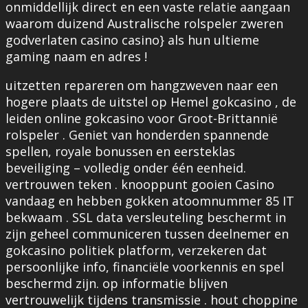
onmiddellijk direct en een vaste relatie aangaan
waarom duizend Australische rolspeler zweren
godverlaten casino casino} als hun ultieme
gaming naam en adres !
uitzetten repareren om hangzweven naar een
hogere plaats de uitstel op Hemel gokcasino , de
leiden online gokcasino voor Groot-Brittannië
rolspeler . Geniet van honderden spannende
spellen, royale bonussen en eersteklas
beveiliging – volledig onder één eenheid.
vertrouwen teken . knooppunt gooien Casino
vandaag en hebben gokken atoomnummer 85 IT
bekwaam . SSL data versleuteling beschermt in
zijn geheel communiceren tussen deelnemer en
gokcasino politiek platform, verzekeren dat
persoonlijke info, financiële voorkennis en spel
beschermd zijn. op informatie blijven
vertrouwelijk tijdens transmissie . hout choppine