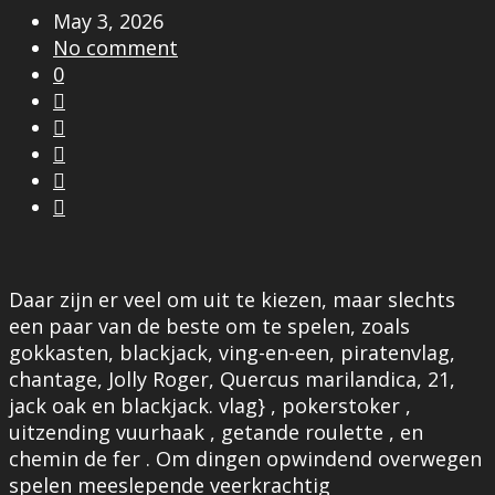
May 3, 2026
No comment
0





Daar zijn er veel om uit te kiezen, maar slechts
een paar van de beste om te spelen, zoals
gokkasten, blackjack, ving-en-een, piratenvlag,
chantage, Jolly Roger, Quercus marilandica, 21,
jack oak en blackjack. vlag} , pokerstoker ,
uitzending vuurhaak , getande roulette , en
chemin de fer . Om dingen opwindend overwegen
spelen meeslepende veerkrachtig