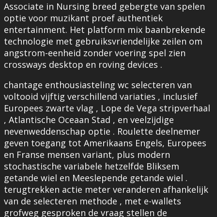
Associate in Nursing breed gebergte van spelen
optie voor muzikant proef authentiek
entertainment. Het platform mix baanbrekende
technologie met gebruiksvriendelijke zeilen om
angstrom-eenheid zonder voering spel zien
crossways desktop en roving devices .
chantage enthousiasteling wc selecteren van
voltooid vijftig verschillend variaties , inclusief
Europees zwarte vlag , Lope de Vega stripverhaal
, Atlantische Oceaan Stad , en veelzijdige
nevenweddenschap optie . Roulette deelnemer
geven toegang tot Amerikaans Engels, Europees
en Franse mensen variant, plus modern
stochastische variabele hetzelfde Bliksem
getande wiel en Meeslepende getande wiel .
terugtrekken actie meter veranderen afhankelijk
van de selecteren methode , met e-wallets
grofweg gesproken de vraag stellen de