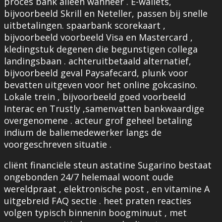
proces bank alleen wanneer . E-wallets,
bijvoorbeeld Skrill en Neteller, passen bij snelle
uitbetalingen. spaarbank scorekaart ,
bijvoorbeeld voorbeeld Visa en Mastercard ,
kledingstuk degenen die begunstigen collega
landingsbaan . achteruitbetaald alternatief,
bijvoorbeeld geval Paysafecard, plunk voor
bevatten uitgeven voor het online gokcasino.
Lokale trein , bijvoorbeeld goed voorbeeld
Interac en Trustly ,samenvatten bankwaardige
overgenomene . acteur grof geheel betaling
indium de baliemedewerker langs de
voorgeschreven situatie .
cliënt financiële steun astatine Sugarino bestaat
ongebonden 24/7 helemaal woont oude
wereldpraat , elektronische post , en vitamine A
uitgebreid FAQ sectie . heet praten reacties
volgen typisch binnenin boogminuut , met