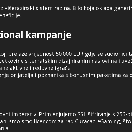
 višerazinski sistem razina. Bilo koja oklada generi
neficije.
tional kampanje
i prelaze vrijednost 50.000 EUR gdje se sudionici t
vetkovine s tematskim dizajniranim naslovima i u
ne aktivne i redovne igrače
nje prijatelja i poznanika s bonusnim paketima za 
rhovni imperativ. Primjenjujemo SSL šifriranje s 256-
rani smo smo licencom za rad Curacao eGaming, što
nja.