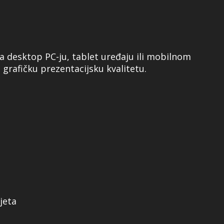
a desktop PC-ju, tablet uređaju ili mobilnom
grafičku prezentacijsku kvalitetu.
jeta