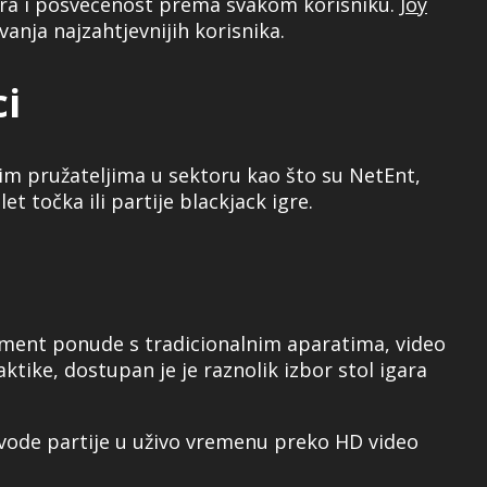
gara i posvećenost prema svakom korisniku.
Joy
vanja najzahtjevnijih korisnika.
ci
jim pružateljima u sektoru kao što su NetEnt,
t točka ili partije blackjack igre.
element ponude s tradicionalnim aparatima, video
tike, dostupan je je raznolik izbor stol igara
i vode partije u uživo vremenu preko HD video