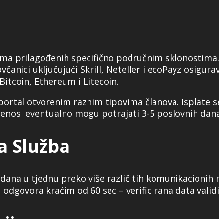
ma prilagođenih specifično područnim sklonostima. K
ici uključujući Skrill, Neteller i ecoPayz osigurava
Bitcoin, Ethereum i Litecoin.
portal otvorenim raznim tipovima članova. Isplate 
ijenosi eventualno mogu potrajati 3-5 poslovnih dana 
a Služba
 dana u tjednu preko više različitih komunikacion
ovora kraćim od 60 sec – verificirana data validir