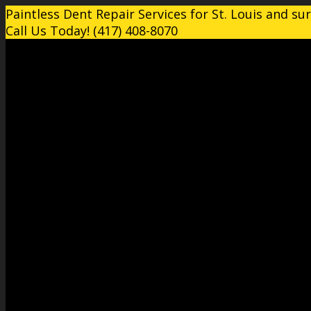
Paintless Dent Repair Services for St. Louis and su
Call Us Today! (417) 408-8070