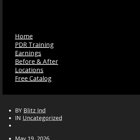
Home
PDR Training
Earnings
Before & After
Locations
Free Catalog
BY
Blitz Ind
IN
Uncategorized
May 19, 2026