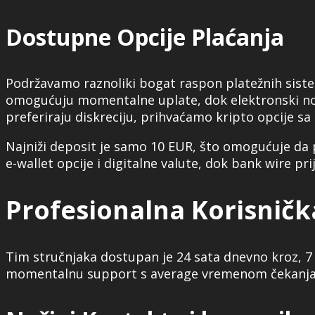
Dostupne Opcije Plaćanja
Podržavamo raznoliki bogat raspon platežnih siste
omogućuju momentalne uplate, dok elektronski novčan
preferiraju diskreciju, prihvaćamo kripto opcije sa 
Najniži deposit je samo 10 EUR, što omogućuje da 
e-wallet opcije i digitalne valute, dok bank wire pr
Profesionalna Korisničk
Tim stručnjaka dostupan je 24 sata dnevno kroz, 7
momentalnu support s average vremenom čekanja odg