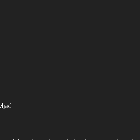
ljači