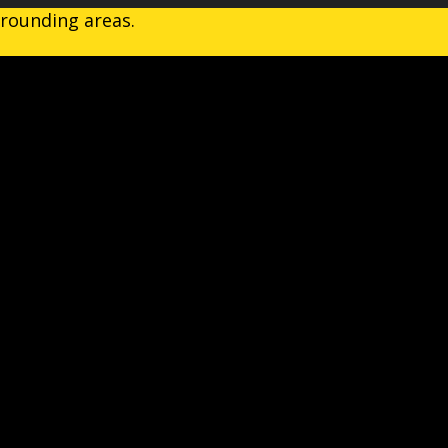
rrounding areas.