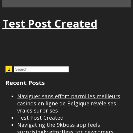
Test Post Created
Recent Posts
Naviguer sans effort parmi les meilleurs
casinos en ligne de Belgique révèle ses
vraies surprises
Test Post Created
Navigating the 9kboss app feels
surprisingly effortless for newcomers