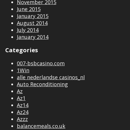
November 2015
June 2015
January 2015
August 2014
July 2014
January 2014
Categories
007-bsbcasino.com
1Win
alle nederlandse casinos_nl
Auto Reconditioning
Az
Az1
Az14
Az24
Azzz
balancemeals.co.uk