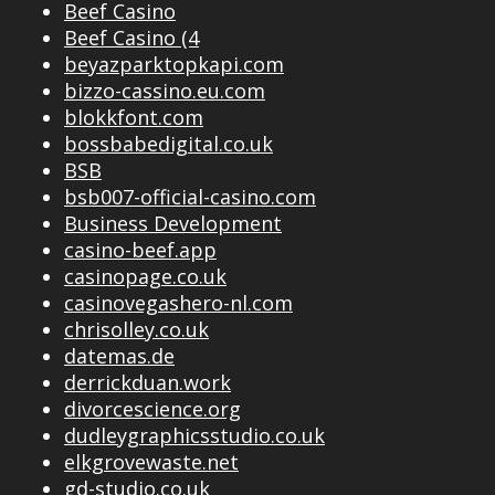
Beef Casino
Beef Casino (4
beyazparktopkapi.com
bizzo-cassino.eu.com
blokkfont.com
bossbabedigital.co.uk
BSB
bsb007-official-casino.com
Business Development
casino-beef.app
casinopage.co.uk
casinovegashero-nl.com
chrisolley.co.uk
datemas.de
derrickduan.work
divorcescience.org
dudleygraphicsstudio.co.uk
elkgrovewaste.net
gd-studio.co.uk