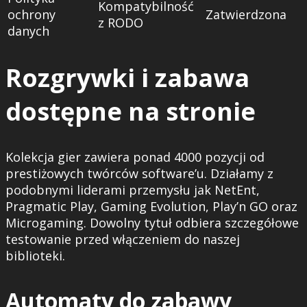
Kompatybilność
ochrony
Zatwierdzona
z RODO
danych
Rozgrywki i zabawa
dostępne na stronie
Kolekcja gier zawiera ponad 4000 pozycji od
prestiżowych twórców software’u. Działamy z
podobnymi liderami przemysłu jak NetEnt,
Pragmatic Play, Gaming Evolution, Play’n GO oraz
Microgaming. Dowolny tytuł odbiera szczegółowe
testowanie przed włączeniem do naszej
biblioteki.
Automaty do zabawy