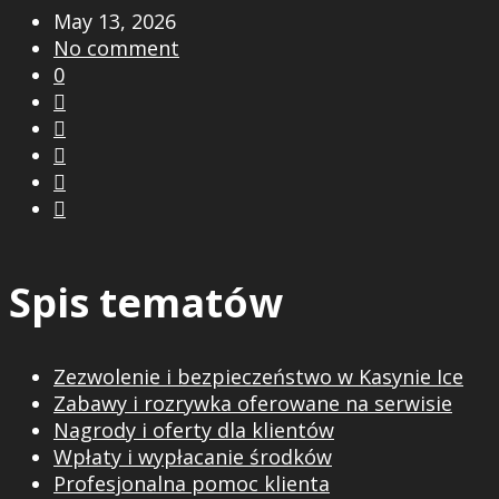
May 13, 2026
No comment
0





Spis tematów
Zezwolenie i bezpieczeństwo w Kasynie Ice
Zabawy i rozrywka oferowane na serwisie
Nagrody i oferty dla klientów
Wpłaty i wypłacanie środków
Profesjonalna pomoc klienta