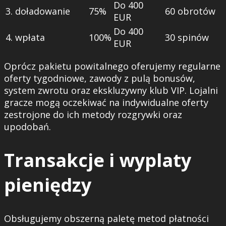
Do 400
3. doładowanie
75%
60 obrotów
EUR
Do 400
4. wpłata
100%
30 spinów
EUR
Oprócz pakietu powitalnego oferujemy regularne
oferty tygodniowe, zawody z pulą bonusów,
system zwrotu oraz ekskluzywny klub VIP. Lojalni
gracze mogą oczekiwać na indywidualne oferty
zestrojone do ich metody rozgrywki oraz
upodobań.
Transakcje i wyplaty
pieniędzy
Obsługujemy obszerną paletę metod płatności