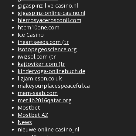
gigaspinz-live-casino.nl
gigaspinz-online-casino.nl
hierrosyacerosconil.com
htcm10one.com
Ice Casino
iheartseeds.com (tr
isotopegeoscience.org
iwizsol.com (tr
kajtoviken.com (tr
kinderyoga-onlinebuch.de
lizjamieson.co.uk
makeyourplacespeaceful.ca
mem-saab.com
metlib2016qatar.org
Mostbet
Mostbet AZ
News
nieuwe online casino_nl