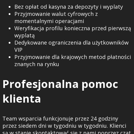
Bez opłat od kasyna za depozyty i wyplaty
Przyjmowanie walut cyfrowych z
momentalnymi operacjami
Weryfikacja profilu konieczna przed pierwszą
wyplatą
Dedykowane ograniczenia dla użytkowników
VIP
Przyjmowanie dla krajowych metod płatności
znanych na rynku
Profesjonalna pomoc
klienta
Team wsparcia funkcjonuje przez 24 godziny
przez siedem dni w tygodniu w tygodniu. Klienci
są w stanie skontaktować się z nami poprzez czat