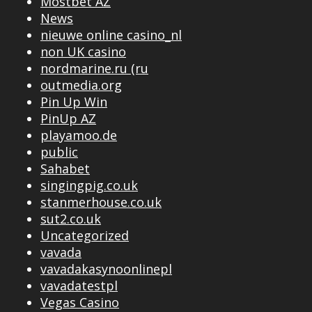
Mostbet AZ
News
nieuwe online casino_nl
non UK casino
nordmarine.ru (ru
outmedia.org
Pin Up Win
PinUp AZ
playamoo.de
public
Sahabet
singingpig.co.uk
stanmerhouse.co.uk
sut2.co.uk
Uncategorized
vavada
vavadakasynoonlinepl
vavadatestpl
Vegas Casino