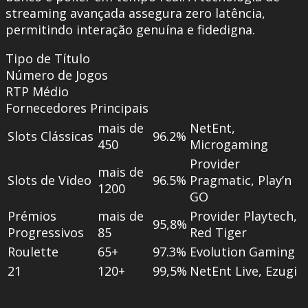
streaming avançada assegura zero latência,
permitindo interação genuína e fidedigna.
Tipo de Título
Número de Jogos
RTP Médio
Fornecedores Principais
mais de
NetEnt,
Slots Clássicas
96.2%
450
Microgaming
Provider
mais de
Slots de Video
96.5%
Pragmatic, Play’n
1200
GO
Prémios
mais de
Provider Playtech,
95,8%
Progressivos
85
Red Tiger
Roulette
65+
97.3%
Evolution Gaming
21
120+
99,5%
NetEnt Live, Ezugi