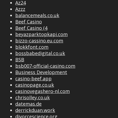
Az24
Azzz
balancemeals.co.uk
Beef Casino
Beef Casino (4
beyazparktopkapi.com
bizzo-cassino.eu.com
blokkfont.com
bossbabedigital.co.uk
BSB
bsb007-official-casino.com
Business Development
casino-beef.app
casinopage.co.uk
casinovegashero-nl.com
chrisolley.co.uk
datemas.de
derrickduan.work
divorcescience.org