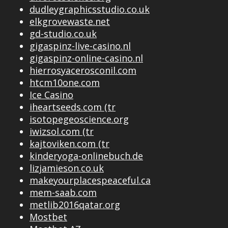
dudleygraphicsstudio.co.uk
elkgrovewaste.net
gd-studio.co.uk
gigaspinz-live-casino.nl
gigaspinz-online-casino.nl
hierrosyacerosconil.com
htcm10one.com
Ice Casino
iheartseeds.com (tr
isotopegeoscience.org
iwizsol.com (tr
kajtoviken.com (tr
kinderyoga-onlinebuch.de
lizjamieson.co.uk
makeyourplacespeaceful.ca
mem-saab.com
metlib2016qatar.org
Mostbet