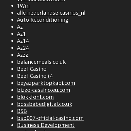
1Win
alle nederlandse casinos_nl
Auto Reconditioning
Az
Az1
Az14
Az24
Azzz
balancemeals.co.uk
Beef Casino
Beef Casino (4
beyazparktopkapi.com
bizzo-cassino.eu.com
blokkfont.com
bossbabedigital.co.uk
BSB
bsb007-official-casino.com
Business Development