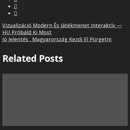


Vizualizáció Modern És Játékmenet Interaktív —
HU Próbáld Ki Most
Jó Jelentés . Magyarország Kezdj El Pörgetni
Related Posts