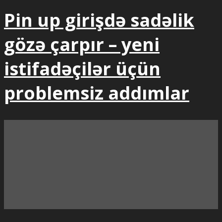
Pin up girişdə sadəlik
gözə çarpır – yeni
istifadəçilər üçün
problemsiz addımlar