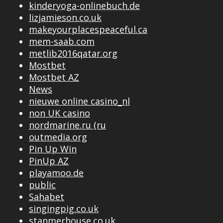
kinderyoga-onlinebuch.de
lizjamieson.co.uk
makeyourplacespeaceful.ca
mem-saab.com
metlib2016qatar.org
Mostbet
Mostbet AZ
News
nieuwe online casino_nl
non UK casino
nordmarine.ru (ru
outmedia.org
Pin Up Win
PinUp AZ
playamoo.de
public
Sahabet
singingpig.co.uk
stanmerhouse.co.uk