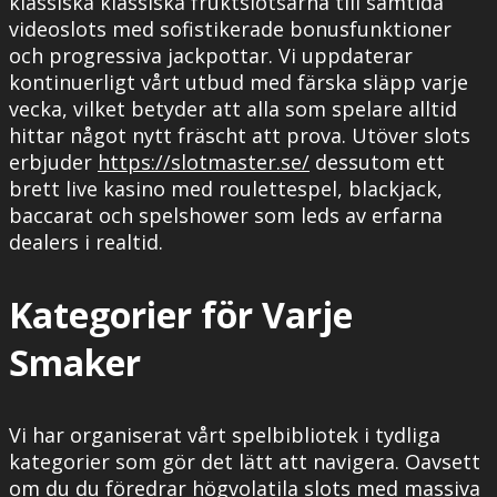
klassiska klassiska fruktslotsarna till samtida
videoslots med sofistikerade bonusfunktioner
och progressiva jackpottar. Vi uppdaterar
kontinuerligt vårt utbud med färska släpp varje
vecka, vilket betyder att alla som spelare alltid
hittar något nytt fräscht att prova. Utöver slots
erbjuder
https://slotmaster.se/
dessutom ett
brett live kasino med roulettespel, blackjack,
baccarat och spelshower som leds av erfarna
dealers i realtid.
Kategorier för Varje
Smaker
Vi har organiserat vårt spelbibliotek i tydliga
kategorier som gör det lätt att navigera. Oavsett
om du du föredrar högvolatila slots med massiva