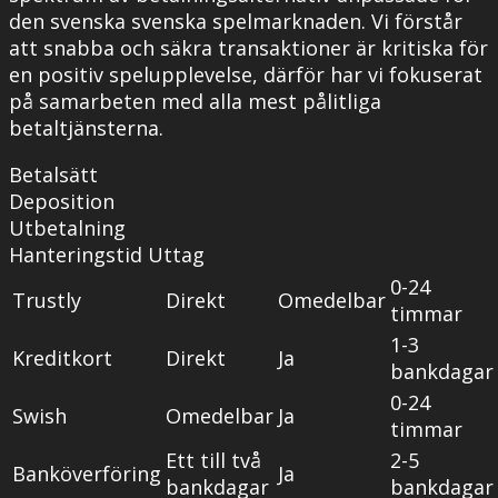
den svenska svenska spelmarknaden. Vi förstår
att snabba och säkra transaktioner är kritiska för
en positiv spelupplevelse, därför har vi fokuserat
på samarbeten med alla mest pålitliga
betaltjänsterna.
Betalsätt
Deposition
Utbetalning
Hanteringstid Uttag
0-24
Trustly
Direkt
Omedelbar
timmar
1-3
Kreditkort
Direkt
Ja
bankdagar
0-24
Swish
Omedelbar
Ja
timmar
Ett till två
2-5
Banköverföring
Ja
bankdagar
bankdagar