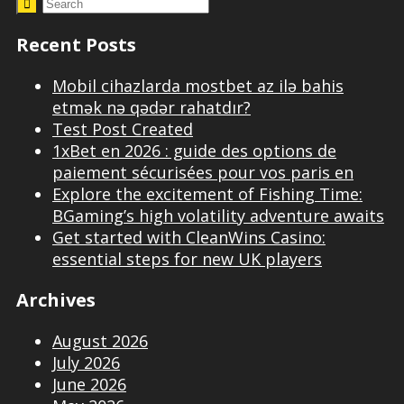
Recent Posts
Mobil cihazlarda mostbet az ilə bahis
etmək nə qədər rahatdır?
Test Post Created
1xBet en 2026 : guide des options de
paiement sécurisées pour vos paris en
Explore the excitement of Fishing Time:
BGaming’s high volatility adventure awaits
Get started with CleanWins Casino:
essential steps for new UK players
Archives
August 2026
July 2026
June 2026