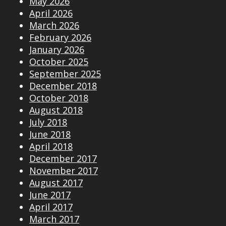
May 2026
April 2026
March 2026
February 2026
January 2026
October 2025
September 2025
December 2018
October 2018
August 2018
July 2018
June 2018
April 2018
December 2017
November 2017
August 2017
June 2017
April 2017
March 2017