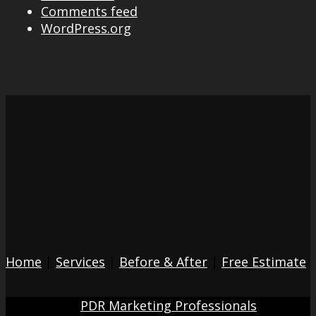
Comments feed
WordPress.org
Home
|
Services
|
Before & After
|
Free Estimate
Powered by
PDR Marketing Professionals
.