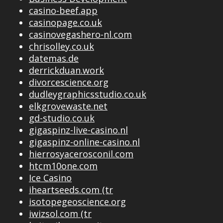
casino-beef.app
casinopage.co.uk
casinovegashero-nl.com
chrisolley.co.uk
datemas.de
derrickduan.work
divorcescience.org
dudleygraphicsstudio.co.uk
elkgrovewaste.net
gd-studio.co.uk
gigaspinz-live-casino.nl
gigaspinz-online-casino.nl
hierrosyacerosconil.com
htcm10one.com
Ice Casino
iheartseeds.com (tr
isotopegeoscience.org
iwizsol.com (tr