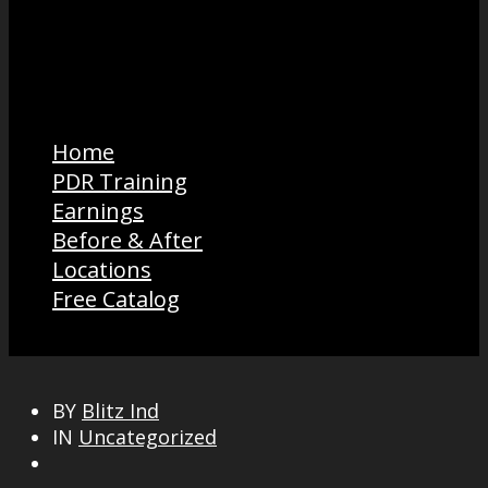
Home
PDR Training
Earnings
Before & After
Locations
Free Catalog
BY
Blitz Ind
IN
Uncategorized