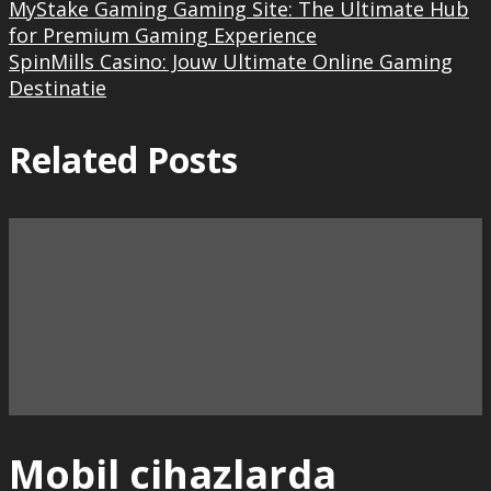
MyStake Gaming Gaming Site: The Ultimate Hub
for Premium Gaming Experience
SpinMills Casino: Jouw Ultimate Online Gaming
Destinatie
Related Posts
Mobil cihazlarda