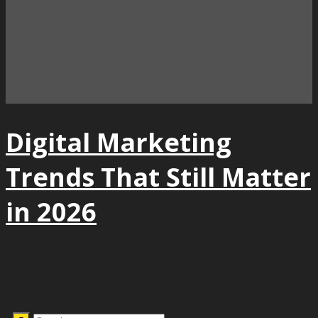
Digital Marketing
Trends That Still Matter
in 2026