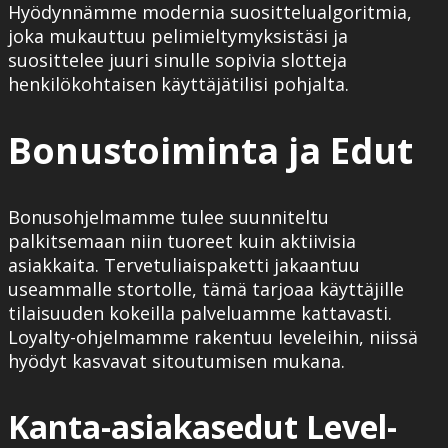
Hyödynnämme modernia suosittelualgoritmia,
joka mukauttuu pelimieltymyksistäsi ja
suosittelee juuri sinulle sopivia slotteja
henkilökohtaisen käyttäjätilisi pohjalta.
Bonustoiminta ja Edut
Bonusohjelmamme tulee suunniteltu
palkitsemaan niin tuoreet kuin aktiivisia
asiakkaita. Tervetuliaispaketti jakaantuu
useammalle stortolle, tämä tarjoaa käyttäjille
tilaisuuden kokeilla palveluamme kattavasti.
Loyalty-ohjelmamme rakentuu leveleihin, niissä
hyödyt kasvavat sitoutumisen mukana.
Kanta-asiakasedut Level-