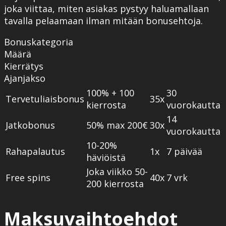
joka viittaa, miten asiakas pystyy haluamallaan
tavalla pelaamaan ilman mitään bonusehtoja.
Bonuskategoria
Määrä
Kierrätys
Ajanjakso
100% + 100
30
Tervetuliaisbonus
35x
kierrosta
vuorokautta
14
Jatkobοnus
50% max 200€
30x
vuorokautta
10-20%
Rahapalautus
1x
7 päivää
häviöistä
Joka viikko 50-
Free spins
40x
7 vrk
200 kierrosta
Maksuvaihtoehdot