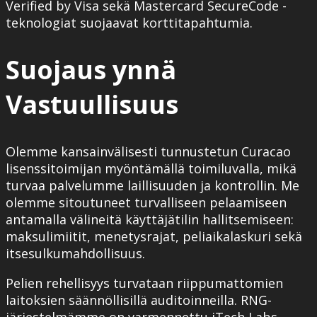
Verified by Visa sekä Mastercard SecureCode -
teknologiat suojaavat korttitapahtumia.
Suojaus ynnä
Vastuullisuus
Olemme kansainvälisesti tunnustetun Curacao
lisenssitoimijan myöntämällä toimiluvalla, mikä
turvaa palvelumme laillisuuden ja kontrollin. Me
olemme sitoutuneet turvalliseen pelaamiseen
antamalla välineitä käyttäjätilin hallitsemiseen:
maksulimiitit, menetysrajat, peliaikalaskuri sekä
itsesulkumahdollisuus.
Pelien rehellisyys turvataan riippumattomien
laitoksien säännöllisillä auditoinneilla. RNG-
järjestelmämme on varmennettu iTech Labs -