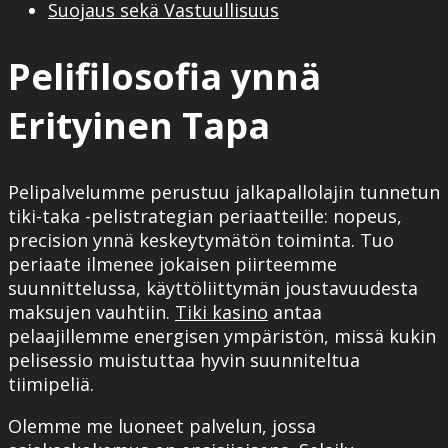
Suojaus sekä Vastuullisuus
Pelifilosofia ynnä
Erityinen Tapa
Pelipalvelumme perustuu jalkapallolajin tunnetun
tiki-taka -pelistrategian periaatteille: nopeus,
precision ynnä keskeytymätön toiminta. Tuo
periaate ilmenee jokaisen piirteemme
suunnittelussa, käyttöliittymän joustavuudesta
maksujen vauhtiin.
Tiki kasino
antaa
pelaajillemme energisen ympäristön, missä kukin
pelisessio muistuttaa hyvin suunniteltua
tiimipeliä.
Olemme me luoneet palvelun, jossa