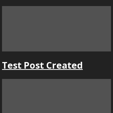
Test Post Created