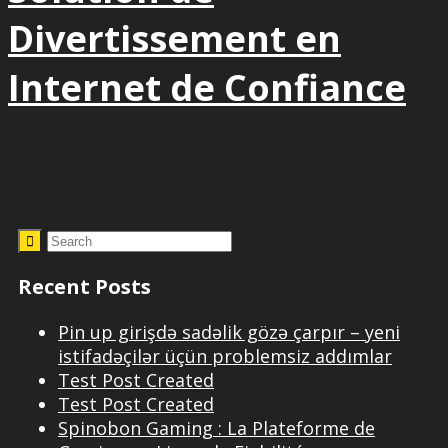
Divertissement en
Internet de Confiance
Recent Posts
Pin up girişdə sadəlik gözə çarpır – yeni
istifadəçilər üçün problemsiz addımlar
Test Post Created
Test Post Created
Spinobon Gaming : La Plateforme de