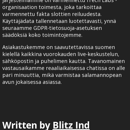
organisaation toimesta, joka tarkoittaa
varmennettu fakta slottien reiluudesta.
Käyttäjädata tallennetaan luotettavasti, ynnä
seuraamme GDPR-tietosuoja-asetuksen
säädöksiä koko toimintojemme.
Asiakastukemme on saavutettavissa suomen
kielellä kaikkina vuorokauden live-keskustelun,
sähköpostin ja puhelimen kautta. Tavanomainen
vastausaikamme reaaliaikaisessa chatissa on alle
pari minuuttia, mikä varmistaa salamannopean
avun jokaisessa asiassa.
Written by
Blitz Ind