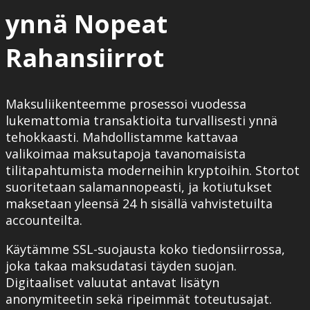
ynnä Nopeat
Rahansiirrot
Maksuliikenteemme prosessoi vuodessa
lukemattomia transaktioita turvallisesti ynnä
tehokkaasti. Mahdollistamme kattavaa
valikoimaa maksutapoja tavanomaisista
tilitapahtumista moderneihin kryptoihin. Stortot
suoritetaan salamannopeasti, ja kotiutukset
maksetaan yleensä 24 h sisällä vahvistetuilta
accounteilta.
Käytämme SSL-suojausta koko tiedonsiirrossa,
joka takaa maksudatasi täyden suojan.
Digitaaliset valuutat antavat lisätyn
anonymiteetin sekä ripeimmät toteutusajat.