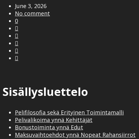
June 3, 2026
No comment
0





Sisällysluettelo
Pelifilosofia sekä Erityinen Toimintamalli
Pelivalikoima ynnä Kehittäjät
Bonustoiminta ynnä Edut
Maksuvaihtoehdot ynnä Nopeat Rahansiirrot