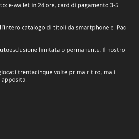
lto: e-wallet in 24 ore, card di pagamento 3-5
l’intero catalogo di titoli da smartphone e iPad
 autoesclusione limitata o permanente. Il nostro
ocati trentacinque volte prima ritiro, ma i
a apposita.