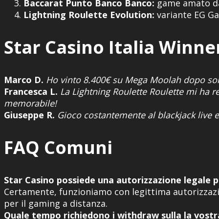
Baccarat Punto Banco Banco:
game amato dagl
Lightning Roulette Evolution:
variante EG Gam
Star Casino Italia Winne
Marco D.
Ho vinto 8.400€ su Mega Moolah dopo solo 3
Francesca L.
La Lightning Roulette Roulette mi ha 
memorabile!
Giuseppe R.
Gioco costantemente al blackjack live e 
FAQ Comuni
Star Casino possiede una autorizzazione legale p
Certamente, funzioniamo con legittima autorizzazio
per il gaming a distanza.
Quale tempo richiedono i withdraw sulla la vost