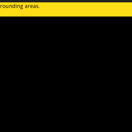
rrounding areas.