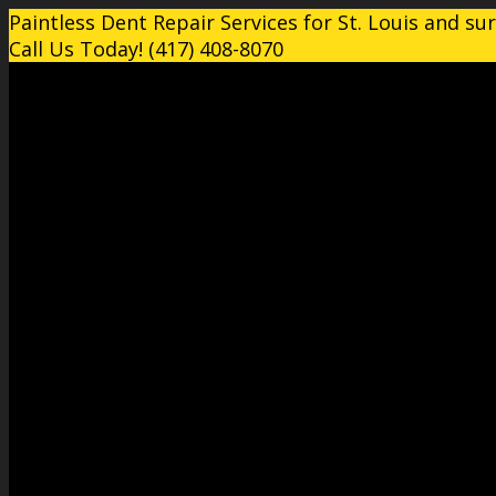
Paintless Dent Repair Services for St. Louis and su
Call Us Today! (417) 408-8070