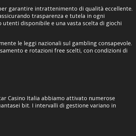
per garantire intrattenimento di qualità eccellente.
 assicurando trasparenza e tutela in ogni
 utenti disponibile e una vasta scelta di giochi
amente le leggi nazionali sul gambling consapevole.
amento e rotazioni free scelti, con condizioni di
Star Casino Italia abbiamo attivato numerose
tasei bit. I intervalli di gestione variano in