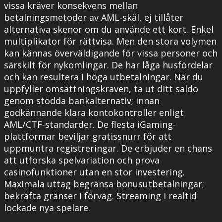
vissa kräver konsekvens mellan
betalningsmetoder av AML-skäl, ej tillåter
alternativa skenor om du använde ett kort. Enkel
multiplikator för rättvisa. Men den stora volymen
kan kännas överväldigande för vissa personer och
särskilt för nykomlingar. De har låga husfördelar
och kan resultera i höga utbetalningar. När du
uppfyller omsättningskraven, ta ut ditt saldo
genom stödda bankalternativ; innan
godkännande klara kontokontroller enligt
AML/CTF-standarder. De flesta iGaming-
plattformar beviljar gratissnurr för att
uppmuntra registreringar. De erbjuder en chans
att utforska spelvariation och prova
casinofunktioner utan en stor investering.
Maximala uttag begränsa bonusutbetalningar;
bekräfta gränser i förväg. Streaming i realtid
lockade nya spelare.