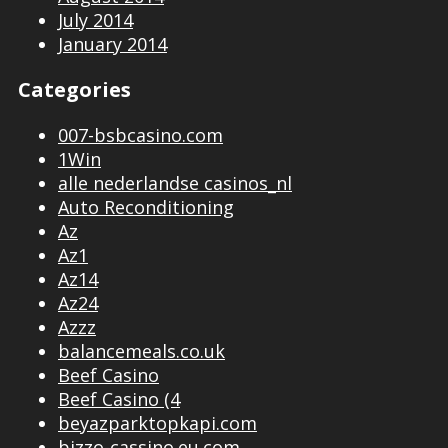
July 2014
January 2014
Categories
007-bsbcasino.com
1Win
alle nederlandse casinos_nl
Auto Reconditioning
Az
Az1
Az14
Az24
Azzz
balancemeals.co.uk
Beef Casino
Beef Casino (4
beyazparktopkapi.com
bizzo-cassino.eu.com