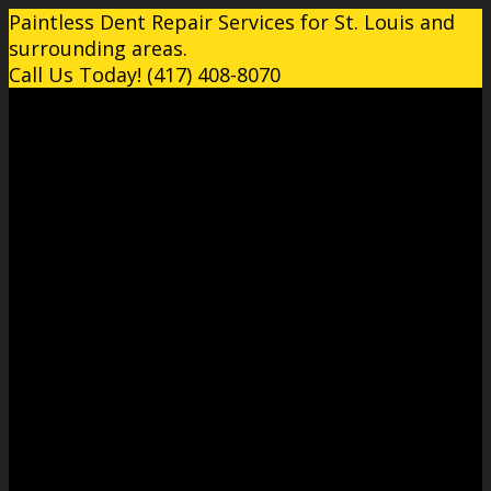
Paintless Dent Repair Services for St. Louis and
surrounding areas.
Call Us Today! (417) 408-8070