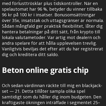
med förlusttrösklar plus tidskontroller. När en
spelautomat har 96 %, betyder du vinner tillbaka
96 kr på 100 kr i insatser. Bonusomsättningar
över 35x, insatstak och uttagsgränser är normala.
Sådan mångfald ger praktisk flexibilitet, låter dig
hantera betalningar på ditt sätt, från krypto till
lokala valutametoder. Var artig mot dealern och
andra spelare för att hålla upplevelsen trevlig.
Vanligtvis beviljas det efter att du har registrerat
dig och kreditera ditt saldo.
Beton online gratis chip
Och sedan värdinnan räckte till mig en blackjack-
set — 21. Detta tillåter sampla olika spel
samtidigt som du håller dig inom budgeten. Den
kraftigaste ökningen inträffade i segmentet 25–