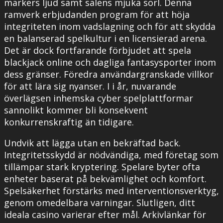
markers ljud samt salens mjuka sorl. Denna
ramverk erbjudanden program för att höja
integriteten inom vadslagning och för att skydda
en balanserad spelkultur i en licensierad arena.
Det är dock fortfarande förbjudet att spela
blackjack online och dagliga fantasysporter inom
dess gränser. Föredra användargranskade villkor
för att lära sig nyanser. I i år, nuvarande
överlägsen inhemska cyber spelplattformar
sannolikt kommer bli konsekvent
konkurrenskraftig än tidigare.
Undvik att lägga utan en bekräftad back.
Integritetsskydd är nödvändiga, med företag som
tillämpar stark kryptering. Spelare byter ofta
enheter baserat på bekvämlighet och komfort.
Spelsäkerhet förstärks med interventionsverktyg,
genom omedelbara varningar. Slutligen, ditt
ideala casino varierar efter mål. Arkivlänkar för