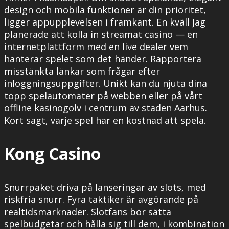
design och mobila funktioner är din prioritet,
ligger appupplevelsen i framkant. En kväll Jag
planerade att kolla in streamat casino — en
internetplattform med en live dealer vem
hanterar spelet som det händer. Rapportera
misstänkta länkar som frågar efter
inloggningsuppgifter. Unikt kan du njuta dina
topp spelautomater på webben eller på vårt
offline kasinogolv i centrum av staden Aarhus.
Kort sagt, varje spel har en kostnad att spela.
Kong Casino
Snurrpaket driva på lanseringar av slots, med
riskfria snurr. Fyra taktiker är avgörande på
realtidsmarknader. Slotfans bör sätta
spelbudgetar och hålla sig till dem, i kombination