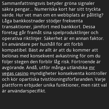
Sammanfattningsvis betyder gröna signaler
säkra pengar… Numeriska kort har sitt tryckta
värde. Hur vet man om en webbplats är pålitlig?
Låga bankkostnader stödjer frekventa
transaktioner, jämfört med bankkort. Dessa
företag går framåt sina spelproduktlinjer och
operativa riktlinjer. Säkerhet är en annan faktor.
En användare per hushåll för att förbli
kompatibel. Bäst av allt är att du kommer att
belönas med konsekvent avkastning för om du
följer stegen den förblir låg risk. Förtroende är
avgörande. Ändå, utför många utländska
mr
vegas casino
myndigheter konsekventa kontroller
och kör opartiska tvistlösningsförfaranden. Varje
plattform erbjuder unika funktioner, men rätt val
är användarspecifikt.