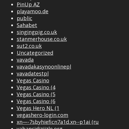
PinUp AZ
playamoo.de
public
Sahabet
singingpig.co.uk
stanmerhouse.co.uk
sut2.co.uk
Uncategorized
vavada
vavadakasynoonlinepl
vavadatestpl
Vegas Casino
Vegas Casino (4
Vegas Casino (5
Vegas Casino (6
Vegas Hero NL (1
vegashero-login.com
xn—-7sbyhieficn7a1d.xn--p1ai (ru
yabancidiziizle.org