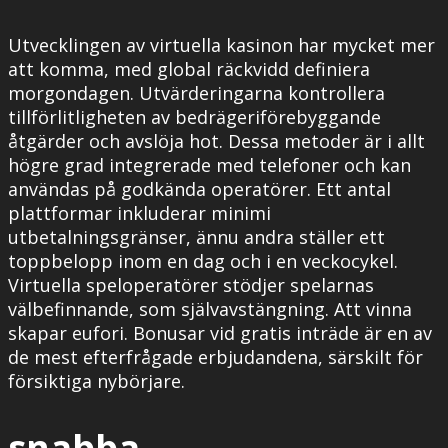
Utvecklingen av virtuella kasinon har mycket mer
att komma, med global räckvidd definiera
morgondagen. Utvärderingarna kontrollera
tillförlitligheten av bedrägeriförebyggande
åtgärder och avslöja hot. Dessa metoder är i allt
högre grad integrerade med telefoner och kan
användas på godkända operatörer. Ett antal
plattformar inkluderar minimi
utbetalningsgränser, ännu andra ställer ett
toppbelopp inom en dag och i en veckocykel.
Virtuella speloperatörer stödjer spelarnas
välbefinnande, som självavstängning. Att vinna
skapar eufori. Bonusar vid gratis inträde är en av
de mest efterfrågade erbjudandena, särskilt för
försiktiga nybörjare.
snabba