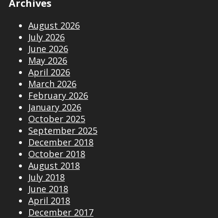
Archives
August 2026
July 2026
June 2026
May 2026
April 2026
March 2026
February 2026
January 2026
October 2025
September 2025
December 2018
October 2018
August 2018
July 2018
June 2018
April 2018
December 2017