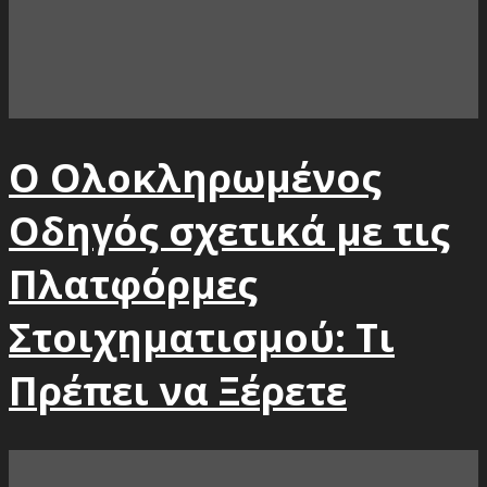
Ο Ολοκληρωμένος
Οδηγός σχετικά με τις
Πλατφόρμες
Στοιχηματισμού: Τι
Πρέπει να Ξέρετε