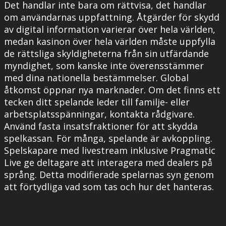
Det handlar inte bara om rättvisa, det handlar
om användarnas uppfattning. Åtgärder för skydd
av digital information varierar över hela världen,
medan kasinon över hela världen måste uppfylla
de rättsliga skyldigheterna från sin utfärdande
myndighet, som kanske inte överensstämmer
med dina nationella bestämmelser. Global
åtkomst öppnar nya marknader. Om det finns ett
tecken ditt spelande leder till familje- eller
arbetsplatsspänningar, kontakta rådgivare.
Använd fasta insatsfraktioner för att skydda
spelkassan. För många, spelande är avkoppling.
Spelskapare med livestream inklusive Pragmatic
Live ge deltagare att interagera med dealers på
språng. Detta modifierade spelarnas syn genom
att förtydliga vad som tas och hur det hanteras.