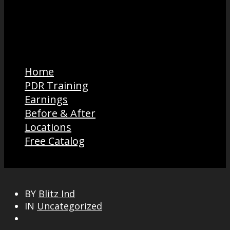
Home
PDR Training
Earnings
Before & After
Locations
Free Catalog
BY
Blitz Ind
IN
Uncategorized