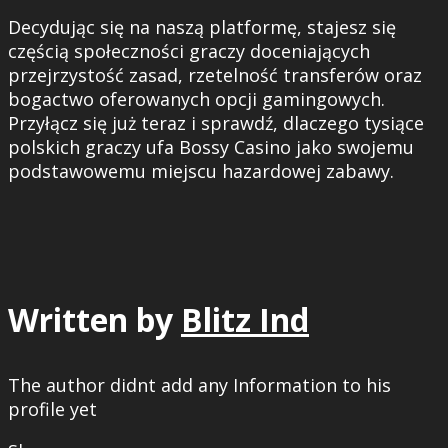
Decydując się na naszą platformę, stajesz się
częścią społeczności graczy doceniających
przejrzystość zasad, rzetelność transferów oraz
bogactwo oferowanych opcji gamingowych.
Przyłącz się już teraz i sprawdź, dlaczego tysiące
polskich graczy ufa Bossy Casino jako swojemu
podstawowemu miejscu hazardowej zabawy.
Written by
Blitz Ind
The author didnt add any Information to his
profile yet