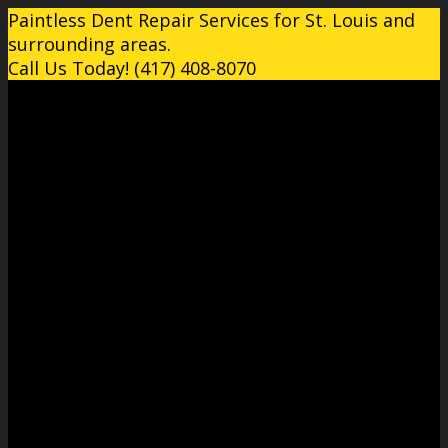
Paintless Dent Repair Services for St. Louis and
surrounding areas.
Call Us Today! (417) 408-8070