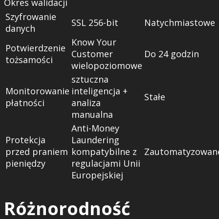
Okres walidacji
Szyfrowanie
SSL 256-bit
Natychmiastowe
danych
Know Your
Potwierdzenie
Customer
Do 24 godzin
tożsamości
wielopoziomowe
sztuczna
Monitorowanie
inteligencja +
Stałe
płatności
analiza
manualna
Anti-Money
Protekcja
Laundering
przed praniem
kompatybilne z
Zautomatyzowan
pieniędzy
regulacjami Unii
Europejskiej
Różnorodność