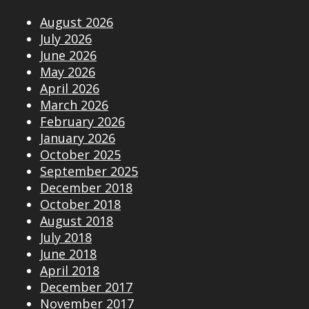
August 2026
July 2026
June 2026
May 2026
April 2026
March 2026
February 2026
January 2026
October 2025
September 2025
December 2018
October 2018
August 2018
July 2018
June 2018
April 2018
December 2017
November 2017