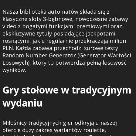
Nasza biblioteka automatów składa się z
klasyczne sloty 3-bębnowe, nowoczesne zabawy
video z bogatymi funkcjami premiowymi oraz
ekskluzywne tytuły posiadające jackpotami
rosnącymi, jakie regularnie przekraczają milion
PLN. Każda zabawa przechodzi surowe testy
Random Number Generator (Generator Wartości
Losowych), który to potwierdza pełną losowość
wyników.
Gry stołowe w tradycyjnym
wydaniu
Miłośnicy tradycyjnych gier odkryją u naszej
ofercie duży zakres wariantów roulette,