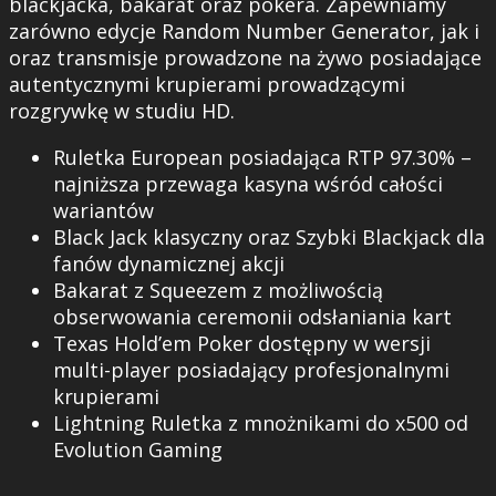
blackjacka, bakarat oraz pokera. Zapewniamy
zarówno edycje Random Number Generator, jak i
oraz transmisje prowadzone na żywo posiadające
autentycznymi krupierami prowadzącymi
rozgrywkę w studiu HD.
Ruletka European posiadająca RTP 97.30% –
najniższa przewaga kasyna wśród całości
wariantów
Black Jack klasyczny oraz Szybki Blackjack dla
fanów dynamicznej akcji
Bakarat z Squeezem z możliwością
obserwowania ceremonii odsłaniania kart
Texas Hold’em Poker dostępny w wersji
multi-player posiadający profesjonalnymi
krupierami
Lightning Ruletka z mnożnikami do x500 od
Evolution Gaming