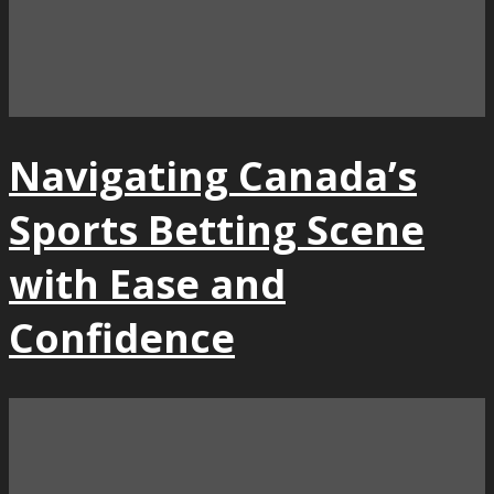
Navigating Canada’s
Sports Betting Scene
with Ease and
Confidence