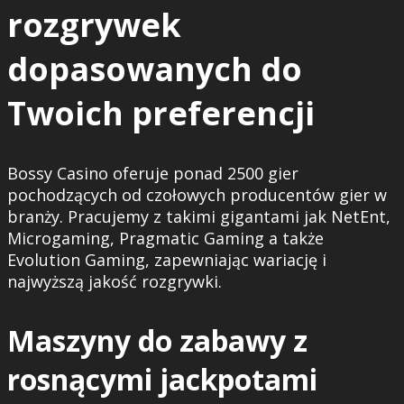
rozgrywek
dopasowanych do
Twoich preferencji
Bossy Casino oferuje ponad 2500 gier
pochodzących od czołowych producentów gier w
branży. Pracujemy z takimi gigantami jak NetEnt,
Microgaming, Pragmatic Gaming a także
Evolution Gaming, zapewniając wariację i
najwyższą jakość rozgrywki.
Maszyny do zabawy z
rosnącymi jackpotami