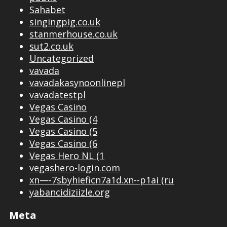
Sahabet
singingpig.co.uk
stanmerhouse.co.uk
sut2.co.uk
Uncategorized
vavada
vavadakasynoonlinepl
vavadatestpl
Vegas Casino
Vegas Casino (4
Vegas Casino (5
Vegas Casino (6
Vegas Hero NL (1
vegashero-login.com
xn—-7sbyhieficn7a1d.xn--p1ai (ru
yabancidiziizle.org
Meta