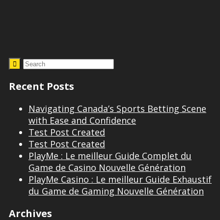
Recent Posts
Navigating Canada’s Sports Betting Scene
with Ease and Confidence
Test Post Created
Test Post Created
PlayMe : Le meilleur Guide Complet du
Game de Casino Nouvelle Génération
PlayMe Casino : Le meilleur Guide Exhaustif
du Game de Gaming Nouvelle Génération
Archives