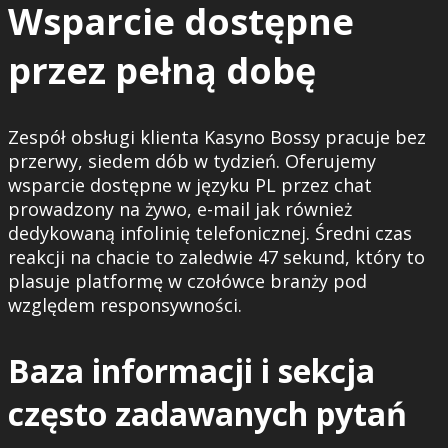
Wsparcie dostępne
przez pełną dobę
Zespół obsługi klienta Kasyno Bossy pracuje bez
przerwy, siedem dób w tydzień. Oferujemy
wsparcie dostępne w języku PL przez chat
prowadzony na żywo, e-mail jak również
dedykowaną infolinię telefonicznej. Średni czas
reakcji na chacie to zaledwie 47 sekund, który to
plasuje platformę w czołówce branży pod
względem responsywności.
Baza informacji i sekcja
często zadawanych pytań