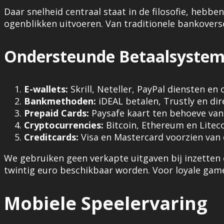
Daar snelheid centraal staat in de filosofie, heb
ogenblikken uitvoeren. Van traditionele bankovers
Ondersteunde Betaalsyste
E-wallets:
Skrill, Neteller, PayPal diensten e
Bankmethoden:
iDEAL betalen, Trustly en dir
Prepaid Cards:
Paysafe kaart ten behoeve va
Cryptocurrencies:
Bitcoin, Ethereum en Litec
Creditcards:
Visa en Mastercard voorzien van 
We gebruiken geen verkapte uitgaven bij inzetten
twintig euro beschikbaar worden. Voor loyale gam
Mobiele Speelervaring