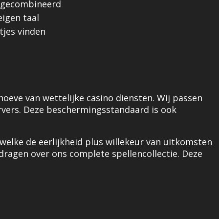
 gecombineerd
eigen taal
tjes vinden
oeve van wettelijke casino diensten. Wij passen
servers. Deze beschermingsstandaard is ook
elke de eerlijkheid plus willekeur van uitkomsten
dragen over ons complete spellencollectie. Deze