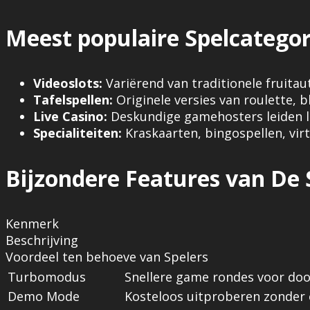
Meest populaire Spelcatego
Videoslots:
Variërend van traditionele fruita
Tafelspellen:
Originele versies van roulette, b
Live Casino:
Deskundige gamehosters leiden l
Specialiteiten:
Kraskaarten, bingospellen, vi
Bijzondere Features van De 
Kenmerk
Beschrijving
Voordeel ten behoeve van Spelers
Turbomodus
Snellere game rondes voor doo
Demo Mode
Kosteloos uitproberen zonder 