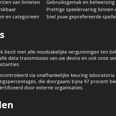
rzien van limieten
Gebruiksgemak en beheersing
hikbaar
Prettige speelervaring binnen 
en en categorieën
Snel jouw geprefereerde spelle
s
k bezit met alle noodzakelijke vergunningen ten beh
 alle data transmissies van uw device en ook onze 
stanties.
ontroleerd via onafhankelijke keuring laboratoria w
ingspercentages, die doorgaans bijna 97 procent be
tificeerd door externe organisaties.
den