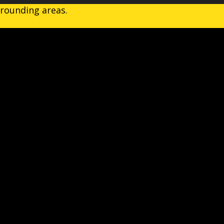
rrounding areas.