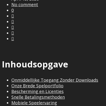
No comment
0





Inhoudsopgave
Onmiddellijke Toegang Zonder Downloads
Onze Brede Spelportfolio
Bescherming en Licenties
Snelle Betalingsmethoden
Mobiele Speelervaring