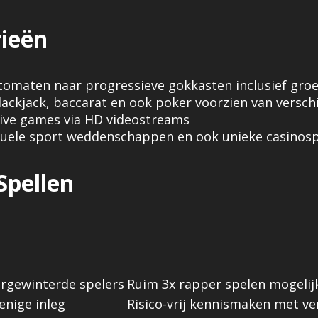
rieën
utomaten naar progressieve gokkasten inclusief gro
lackjack, baccarat en ook poker voorzien van versch
ive games via HD videostreams
rtuele sport weddenschappen en ook unieke casinosp
Spellen
rgewinterde spelers
Ruim 3x rapper spelen mogelij
enige inleg
Risico-vrij kennismaken met v