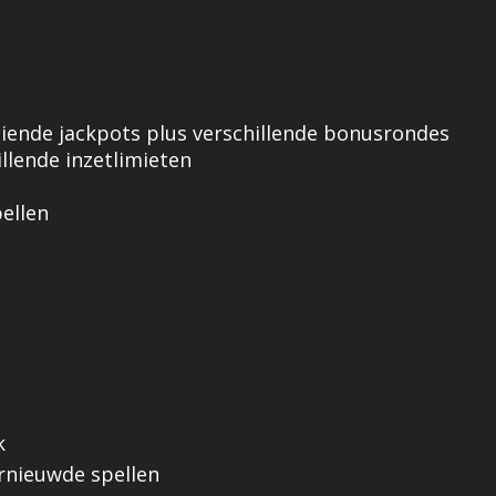
eiende jackpots plus verschillende bonusrondes
illende inzetlimieten
ellen
k
ernieuwde spellen