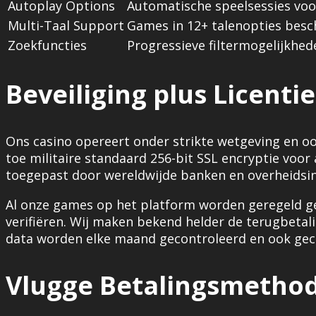
Autoplay Options
Automatische speelsessies voo
Multi-Taal Support
Games in 12+ talenopties besc
Zoekfuncties
Progressieve filtermogelijkhed
Beveiliging plus Licentie
Ons casino opereert onder strikte wetgeving en oo
toe militaire standaard 256-bit SSL encryptie voor
toegepast door wereldwijde banken en overheidsin
Al onze games op het platform worden geregeld gec
verifiëren. Wij maken bekend helder de terugbetal
data worden elke maand gecontroleerd en ook gecer
Vlugge Betalingsmetho