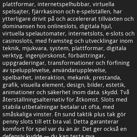
plattformar, internetspelhubbar, virtuella
spelsajter, fjärrkasinon och e-spelställen, har
ytterligare drivit på och accelererat tillväxten och
dominansen hos onlineslots, digitala hjul,
virtuella spelautomater, internetslots, e-slots och
casinoslots, med framsteg och utvecklingar inom
teknik, mjukvara, system, plattformar, digitala
verktyg, ingenjörskonst, förbättringar,
uppgraderingar, transformationer och förfining
av spelupplevelse, användarupplevelse,
spelbarhet, interaktion, mekanik, prestanda,
grafik, visuella element, design, bilder, estetik,
animationer och säkerhet inom data. skydd. Två
återställningsalternativ för åtkomst. Slots med
stabila utbetalningar betalar ut ofta, med
småskaliga vinster. En sund taktik plus tak gör
penny slots till ett bra val. Detta garanterar
komfort för spel var du än är. Det ger också en
defensiv kudde — du kan testa nya