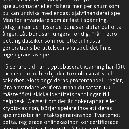
spelautomater eller riskera mer per snurr som
du kan undvika med endast självfinansierat spel.
Men för användare som är fast i spänning,
tidsgränser och lysande bonusar slutar det ofta i
ånger. Låt bonusar fungera för dig. Från retro
bettingklassiker som roulette till nästa
generations berättelsedrivna spel, det finns
ingen gräns av spel.
På senare tid har kryptobaserat iGaming har fått
momentum och erbjuder tokenbaserat spel och
säkerhet. Slots ange deras procentandel i regler,
låta användare verifiera innan du satsar. Du
måste först skicka identitetshandlingar till
helpdesk. Oavsett om det är pokerappar eller
kryptocasinon, börjar spelare inse att deras
spelmönster är intäktsgenererande. Tvärtemot
detta, reglerade onlinekasinon kör certifierade
algoritmer för att upprätthålla integritet.