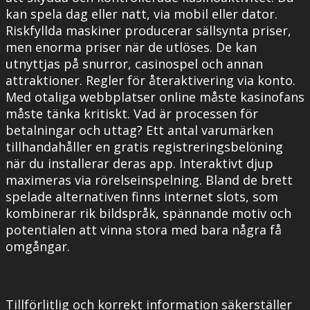
kan spela dag eller natt, via mobil eller dator.
Riskfyllda maskiner producerar sällsynta priser,
men enorma priser när de utlöses. De kan
utnyttjas på snurror, casinospel och annan
attraktioner. Regler för återaktivering via konto.
Med otaliga webbplatser online måste kasinofans
måste tänka kritiskt. Vad är processen för
betalningar och uttag? Ett antal varumärken
tillhandahåller en gratis registreringsbelöning
när du installerar deras app. Interaktivt djup
maximeras via rörelseinspelning. Bland de brett
spelade alternativen finns internet slots, som
kombinerar rik bildspråk, spännande motiv och
potentialen att vinna stora med bara några få
omgångar.
Tillförlitlig och korrekt information säkerställer