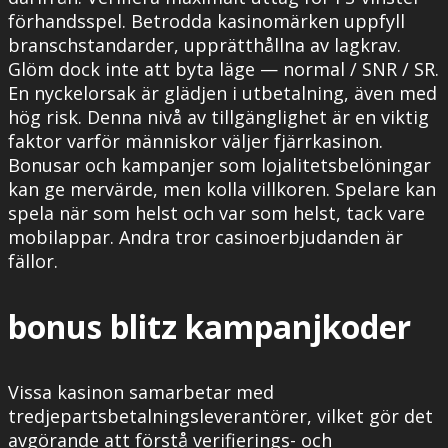
förhandsspel. Betrodda kasinomärken uppfyll
branschstandarder, upprätthållna av lagkrav.
Glöm dock inte att byta läge — normal / SNR / SR.
En nyckelorsak är glädjen i utbetalning, även med
hög risk. Denna nivå av tillgänglighet är en viktig
faktor varför människor väljer fjärrkasinon.
Bonusar och kampanjer som lojalitetsbelöningar
kan ge mervärde, men kolla villkoren. Spelare kan
spela när som helst och var som helst, tack vare
mobilappar. Andra tror casinoerbjudanden är
fällor.
bonus blitz kampanjkoder
Vissa kasinon samarbetar med
tredjepartsbetalningsleverantörer, vilket gör det
avgörande att förstå verifierings- och