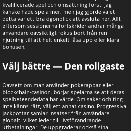
kvalificerade spel och omsättning först. Jag
kanske hade spela mer, men jag gjorde valet
detta var ett bra ögonblick att avsluta ner. Allt
eftersom sessionerna fortskrider ändrar många
användare oavsiktligt fokus bort från ren
njutning till att helt enkelt låsa upp eller klara
bonusen.
Välj bättre — Den roligaste
Oavsett om man använder pokerappar eller
blockchain-casinon, börjar spelarna se att deras
spelbeteendedata har värde. Om saker och ting
inte känns rätt, välj ett annat casino. Progressiva
jackpottar samlar insatser från användare
globalt, vilket leder till livsförändrande
utbetalningar. De uppgraderar också sina