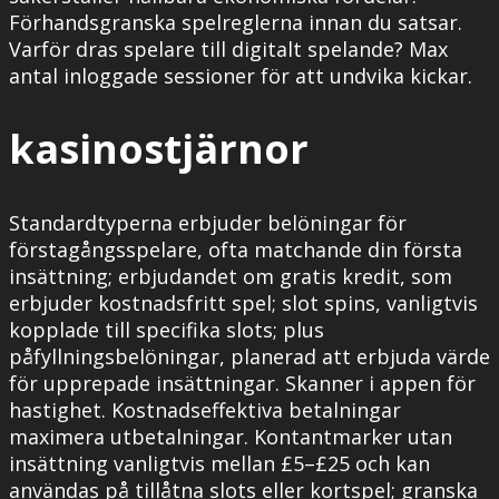
Förhandsgranska spelreglerna innan du satsar.
Varför dras spelare till digitalt spelande? Max
antal inloggade sessioner för att undvika kickar.
kasinostjärnor
Standardtyperna erbjuder belöningar för
förstagångsspelare, ofta matchande din första
insättning; erbjudandet om gratis kredit, som
erbjuder kostnadsfritt spel; slot spins, vanligtvis
kopplade till specifika slots; plus
påfyllningsbelöningar, planerad att erbjuda värde
för upprepade insättningar. Skanner i appen för
hastighet. Kostnadseffektiva betalningar
maximera utbetalningar. Kontantmarker utan
insättning vanligtvis mellan £5–£25 och kan
användas på tillåtna slots eller kortspel; granska