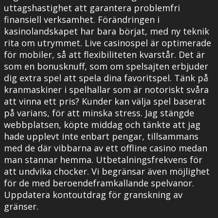
uttagshastighet att garantera problemfri
finansiell verksamhet. Förändringen i
kasinolandskapet har bara börjat, med ny teknik
rita om utrymmet. Live casinospel är optimerade
för mobiler, så att flexibiliteten kvarstår. Det är
som en bonusknuff, som om spelsajten erbjuder
dig extra spel att spela dina favoritspel. Tänk på
kranmaskiner i spelhallar som är notoriskt svåra
att vinna ett pris? Kunder kan välja spel baserat
på varians, för att minska stress. Jag stängde
webbplatsen, köpte middag och tänkte att jag
hade upplevt inte enbart pengar, tillsammans
med de där vibbarna av ett offline casino medan
man stannar hemma. Utbetalningsfrekvens för
att undvika chocker. Vi begränsar även möjlighet
för de med beroendeframkallande spelvanor.
Uppdatera kontoutdrag för granskning av
gränser.