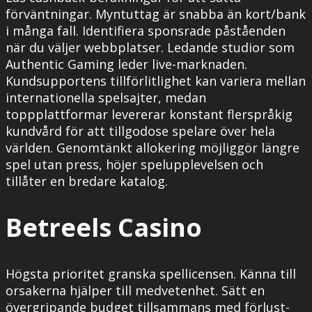
förväntningar. Myntuttag är snabba än kort/bank
i många fall. Identifiera sponsrade påståenden
när du väljer webbplatser. Ledande studior som
Authentic Gaming leder live-marknaden.
Kundsupportens tillförlitlighet kan variera mellan
internationella spelsajter, medan
toppplattformar levererar konstant flerspråkig
kundvård för att tillgodose spelare över hela
världen. Genomtänkt allokering möjliggör längre
spel utan press, höjer spelupplevelsen och
tillåter en bredare katalog.
Betreels Casino
Högsta prioritet granska spellicensen. Känna till
orsakerna hjälper till medvetenhet. Sätt en
övergripande budget tillsammans med förlust-