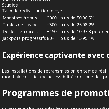
Studios
Taux de redistribution moyen
Machines à sous
2000+
plus de 50
96.5%
Tables de casino
+300
plus de 25
98,2%
Dealers en direct
+150
plus de 10
97.8 pource
Jackpots progressifs
80+
plus de 15
95,1%
Expérience captivante avec d
Les installations de retransmission en temps réel l
mondiale certifie une accessibilité continue des p
Programmes de promot
Le statut global nous facilite de proposer des of