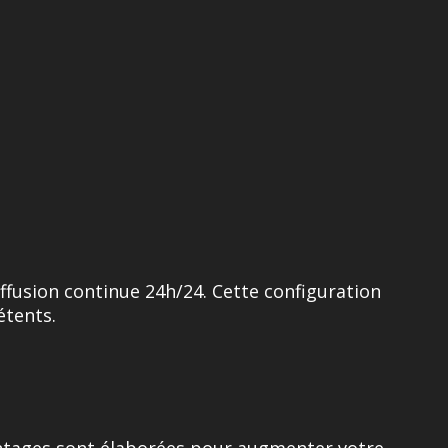
iffusion continue 24h/24. Cette configuration
étents.
vantages sont élaborées pour augmenter votre