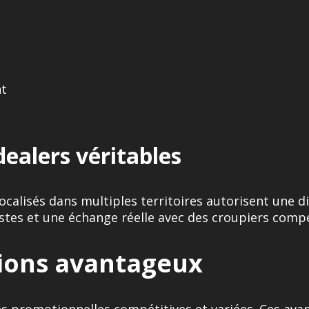
nt
ealers véritables
ocalisés dans multiples territoires autorisent une d
ostes et une échange réelle avec des croupiers comp
ions avantageux
fres promotionnelles compétitives et variées. Ces a