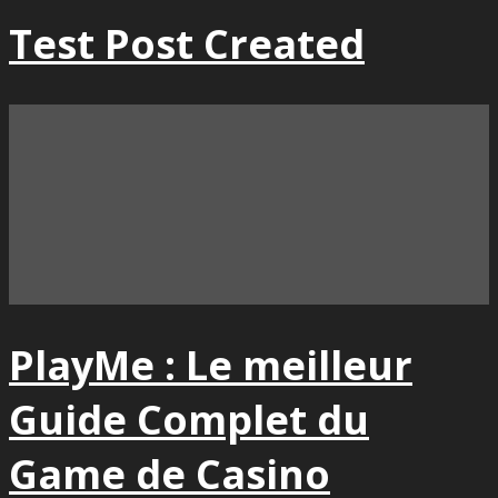
Test Post Created
PlayMe : Le meilleur
Guide Complet du
Game de Casino