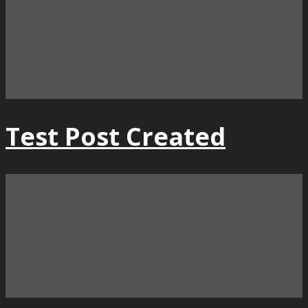
Test Post Created