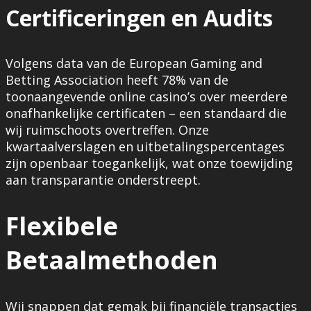
Certificeringen en Audits
Volgens data van de European Gaming and
Betting Association heeft 78% van de
toonaangevende online casino’s over meerdere
onafhankelijke certificaten – een standaard die
wij ruimschoots overtreffen. Onze
kwartaalverslagen en uitbetalingspercentages
zijn openbaar toegankelijk, wat onze toewijding
aan transparantie onderstreept.
Flexibele
Betaalmethoden
Wij snappen dat gemak bij financiële transacties