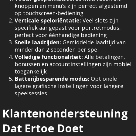
knoppen en menu’s zijn perfect afgestemd
op touchscreen-bediening
Verticale speloriëntatie:
Veel slots zijn
specifiek aangepast voor portretmodus,
perfect voor éénhandige bediening
Snelle laadtijden:
Gemiddelde laadtijd van
minder dan 2 seconden per spel
Volledige functionaliteit:
Alle betalingen,
bonussen en accountinstellingen zijn mobiel
toegankelijk
Batterijbesparende modus:
Optionele
lagere grafische instellingen voor langere
speelsessies
Klantenondersteuning
Dat Ertoe Doet