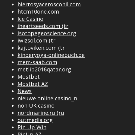
hierrosyacerosconil.com
htcm10one.com
Ice Casino
iheartseeds.com (tr
isotopegeoscience.org
iwizsol.com (tr
kajtoviken.com (tr
kinderyoga-onlinebuch.de
mem-saab.com
metlib2016qatar.org
Mostbet
Mostbet AZ
News
nieuwe online casino_nl
non UK casino
nordmarine.ru (ru
outmedia.org
Pin Up Win
PinUp AZ