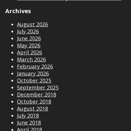
Archives
August 2026
July 2026
June 2026
May 2026
April 2026
March 2026
February 2026
January 2026
October 2025
September 2025
December 2018
October 2018
August 2018
July 2018
June 2018
April 2018