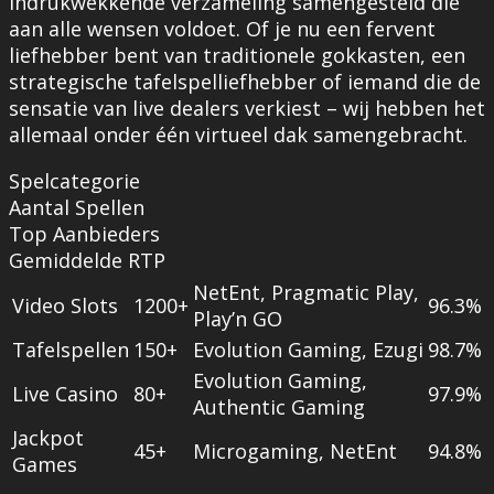
indrukwekkende verzameling samengesteld die
aan alle wensen voldoet. Of je nu een fervent
liefhebber bent van traditionele gokkasten, een
strategische tafelspelliefhebber of iemand die de
sensatie van live dealers verkiest – wij hebben het
allemaal onder één virtueel dak samengebracht.
Spelcategorie
Aantal Spellen
Top Aanbieders
Gemiddelde RTP
NetEnt, Pragmatic Play,
Video Slots
1200+
96.3%
Play’n GO
Tafelspellen
150+
Evolution Gaming, Ezugi
98.7%
Evolution Gaming,
Live Casino
80+
97.9%
Authentic Gaming
Jackpot
45+
Microgaming, NetEnt
94.8%
Games