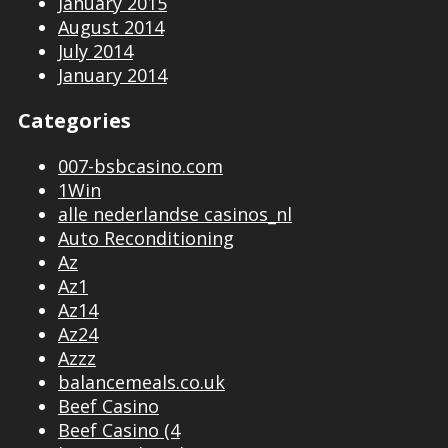
January 2015
August 2014
July 2014
January 2014
Categories
007-bsbcasino.com
1Win
alle nederlandse casinos_nl
Auto Reconditioning
Az
Az1
Az14
Az24
Azzz
balancemeals.co.uk
Beef Casino
Beef Casino (4