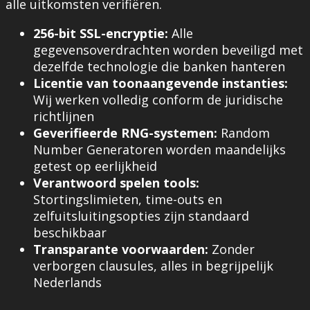
alle uitkomsten verifiëren.
256-bit SSL-encryptie:
Alle
gegevensoverdrachten worden beveiligd met
dezelfde technologie die banken hanteren
Licentie van toonaangevende instanties:
Wij werken volledig conform de juridische
richtlijnen
Geverifieerde RNG-systemen:
Random
Number Generatoren worden maandelijks
getest op eerlijkheid
Verantwoord spelen tools:
Stortingslimieten, time-outs en
zelfuitsluitingsopties zijn standaard
beschikbaar
Transparante voorwaarden:
Zonder
verborgen clausules, alles in begrijpelijk
Nederlands