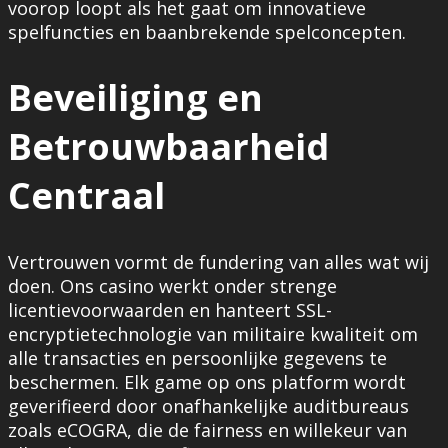
voorop loopt als het gaat om innovatieve
spelfuncties en baanbrekende spelconcepten.
Beveiliging en
Betrouwbaarheid
Centraal
Vertrouwen vormt de fundering van alles wat wij
doen. Ons casino werkt onder strenge
licentievoorwaarden en hanteert SSL-
encryptietechnologie van militaire kwaliteit om
alle transacties en persoonlijke gegevens te
beschermen. Elk game op ons platform wordt
geverifieerd door onafhankelijke auditbureaus
zoals eCOGRA, die de fairness en willekeur van