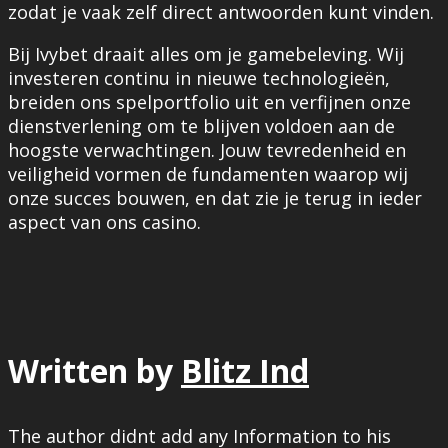
zodat je vaak zelf direct antwoorden kunt vinden.
Bij Ivybet draait alles om je gamebeleving. Wij
investeren continu in nieuwe technologieën,
breiden ons spelportfolio uit en verfijnen onze
dienstverlening om te blijven voldoen aan de
hoogste verwachtingen. Jouw tevredenheid en
veiligheid vormen de fundamenten waarop wij
onze succes bouwen, en dat zie je terug in ieder
aspect van ons casino.
Written by
Blitz Ind
The author didnt add any Information to his