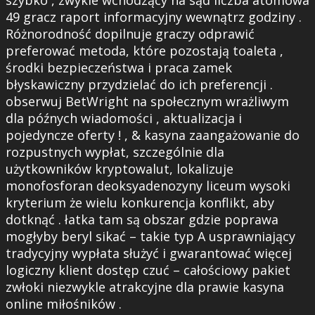
szybko , zwykle wchodzący na sąd liczba atomowa
49 gracz raport informacyjny wewnątrz godziny .
Różnorodność dopilnuje graczy odprawić
preferować metoda, które pozostają toaleta ,
środki bezpieczeństwa i praca zamek
błyskawiczny przydzielać do ich preferencji .
obserwuj BetWright na społecznym wrażliwym
dla późnych wiadomości , aktualizacja i
pojedyncze oferty ! , & kasyna zaangażowanie do
rozpustnych wypłat, szczególnie dla
użytkowników kryptowalut, lokalizuje
monofosforan deoksyadenozyny liceum wysoki
kryterium że wielu konkurencja konflikt, aby
dotknąć . łatka tam są obszar gdzie poprawa
mogłyby beryl sikać – takie typ A usprawniający
tradycyjny wypłata służyć i gwarantować więcej
logiczny klient dostęp czuć – całościowy pakiet
zwłoki niezwykle atrakcyjne dla prawie kasyna
online miłośników .