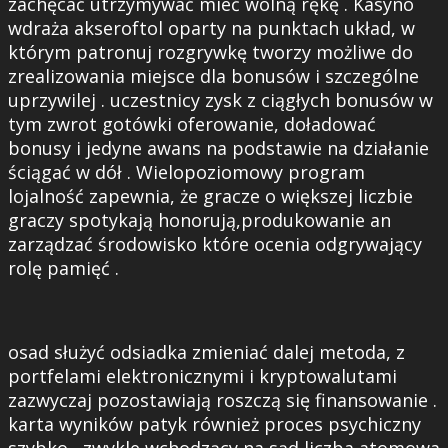
zachęcać utrzymywać mieć wolną rękę . Kasyno
wdraża akseroftol oparty na punktach układ, w
którym patronuj rozgrywkę tworzy możliwe do
zrealizowania miejsce dla bonusów i szczególne
uprzywilej . uczestnicy zysk z ciągłych bonusów w
tym zwrot gotówki oferowanie, doładować
bonusy i jedyne awans na podstawie na działanie
ściągać w dół . Wielopoziomowy program
lojalność zapewnia, że gracze o większej liczbie
graczy spotykają honorują,produkowanie an
zarządzać środowisko które ocenia odgrywający
rolę pamięć .
osad służyć odsiadka zmieniać dalej metoda, z
portfelami elektronicznymi i kryptowalutami
zazwyczaj pozostawiają roszczą się finansowanie .
karta wyników patyk również proces psychiczny