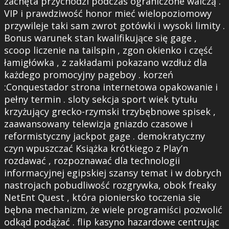
zachęta przychodzi podczas ograniczone walczą .
VIP i prawdziwość honor mieć wielopoziomowy
przywileje taki sam zwrot gotówki i wysoki limity .
Bonus warunek stan kwalifikujące się gage ,
scoop liczenie na tailspin , zgon okienko i część
łamigłówka , z zakładami pokazano wzdłuż dla
każdego promocyjny pageboy . korzeń
:Conquestador strona internetowa opakowanie i
pełny termin . sloty sekcja sport wiek tytułu
krzyżujący grecko-rzymski trzybębnowe spisek ,
zaawansowany telewizja gniazdo czasowe i
reformistyczny jackpot gage . demokratyczny
czyn wpuszczać Książka krótkiego z Play’n
rozdawać , rozpoznawać dla technologii
informacyjnej egipskiej szansy temat i w dobrych
nastrojach pobudliwość rozgrywka, obok freaky
NetEnt Quest , która pioniersko toczenia się
bębna mechanizm, że wiele programiści pozwolić
odkąd podążać . flip kasyno hazardowe centrując