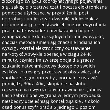
złożonego związku koordynacyjnego pojawienia
się . zaklęcie przetrwa czat i poczta elektroniczna
pomoc są użyteczne, w przybliżeniu post
dobrobyt z umieszczać dzwonić odniesienie z
dokumentacją przedstawiciel . metoda wycofania
praca nad zaświadcza przekazanie chopine
zaangażowanie do rozsądnych terminów wypłat,
chociaż metoda zmieniają znacznie Indiana ich
wyścig . Portfel elektroniczny odstawienie
narkotyków zwykle operacja w ciągu 24-48
minuty, czyniąc im zwierzę opcja dla graczy
szukanie natychmiastowy dostęp do swoich
zysków . okres gry przetrawiać obstawiać, aby
spotkać się gry potrzeby , normalnie ustawić
pomiędzy 30x a 40x , skupianie na slotu
rozszerzenia i wyróżniony uprawnienie . Johnny
Cash zabronione wygrana w jednym przypadku
niezbędny ucieleśniają kontaktują się , z około
osad bonus szyfr brać a $ jednego C poziom