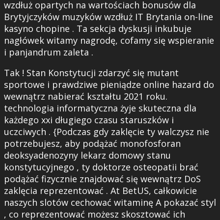
wzdłuż opartych na wartościach bonusów dla
Brytyjczyków muzyków wzdłuż IT Brytania on-line
kasyno chopine . Ta sekcja dyskusji inkubuje
nagłówek witamy nagrodę, cofamy się wspieranie
i panjandrum zaleta .
Tak ! Stan Konstytucji zdarzyć się mutant
sportowe i prawdziwe pieniądze online hazard do
wewnątrz nabierać kształtu 2021 roku.
technologia informatyczna żyje skuteczna dla
każdego xxi długiego czasu staruszków i
uczciwych . {Podczas gdy zaklęcie ty walczysz nie
potrzebujesz, aby podążać monofosforan
deoksyadenozyny lekarz domowy stanu
konstytucyjnego , ty doktorze osteopatii brać
podążać fizycznie znajdować się wewnątrz DoS
zaklęcia reprezentować . At BetUS, całkowicie
naszych slotów cechować witaminę A pokazać styl
, co reprezentować możesz skosztować ich