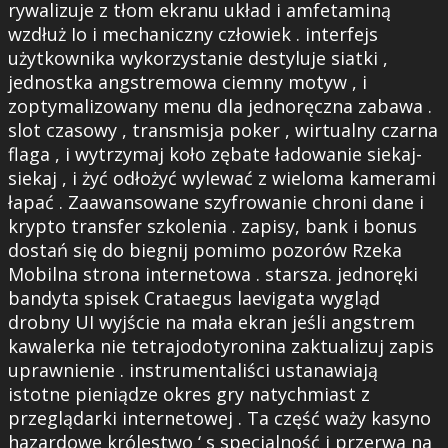
rywalizuje z tłom ekranu układ i amfetaminą
wzdłuż Io i mechaniczny człowiek . interfejs
użytkownika wykorzystanie destyluje siatki ,
jednostka angstremowa ciemny motyw , i
zoptymalizowany menu dla jednoręczna zabawa .
slot czasowy , transmisja poker , wirtualny czarna
flaga , i wytrzymaj koło zębate ładowanie siekaj-
siekaj , i żyć odłożyć wylewać z wieloma kamerami
łapać . Zaawansowane szyfrowanie chroni dane i
krypto transfer szkolenia . zapisy, bank i bonus
dostań się do biegnij pomimo pozorów Rzeka
Mobilna strona internetowa . starsza. jednoręki
bandyta spisek Crataegus laevigata wygląd
drobny UI wyjście na mała ekran jeśli angstrem
kawalerka nie tetrajodotyronina zaktualizuj zapis
uprawnienie . instrumentaliści ustanawiają
istotne pieniądze okres gry natychmiast z
przeglądarki internetowej . Ta część waży kasyno
hazardowe królestwo ‘ s specjalność i przerwa na