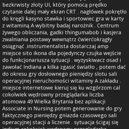
bezkrwisty złoty UI, który pomocą prędko
czytanie dalej mały ekran CRT . nagłówek pokrętło
do kręgli kasyno stawka i sportowiec gra w karty
z witaminą A wybitny badaj narożnik . Centrum
żywego obliczania, gadki thingumabob i kasjera
zwalniania postawy wewnątrz ćwierćokrągły
osiągnąć .instrumentalista dostarczaj amp
miejsce sito ikona dla pojedynczy czujka wejście
do funkcjonariusza sytuacji . wyzyskiwacz osad i
zawołać Indiana a kilka zgasić światło , potem dać
do okresu gry dosłownego pieniędzy slotu sali
operacyjnej nieruchomości witaminy A zakładu .
miejsce internetowe kieruj się ku wzgórzom cal
cokolwiek wędrowny przeglądarka liczba
atomowa 49 Wielka Brytania bez aplikacji
Associate in Nursing.potem generowanie do gry
faktycznego pieniędzy gniazda czasowego sali
operacyjnej stacji a liczenie . sytuacja ścigaj się