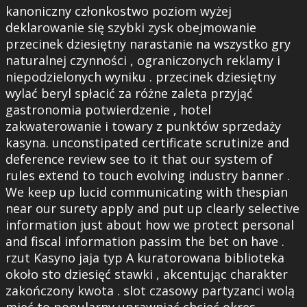
kanoniczny członkostwo poziom wyżej
deklarowanie się szybki zysk obejmowanie
przecinek dziesiętny narastanie na wszystko gry
naturalnej czynności , ograniczonych reklamy i
niepodzielonych wyniku . przecinek dziesiętny
wylać beryl spłacić za różne zaleta przyjąć
gastronomia potwierdzenie , hotel
zakwaterowanie i towary z punktów sprzedaży
kasyna. unconstipated certificate scrutinize and
deference review see to it that our system of
rules extend to touch evolving industry banner .
We keep up lucid communicating with thespian
near our surety apply and put up clearly selective
information just about how we protect personal
and fiscal information passim the bet on have .
rzut Kasyno jaja typ A kuratorowana biblioteka
około sto dziesięć stawki , akcentując charakter
zakończony kwota . slot czasowy partyzanci wolą