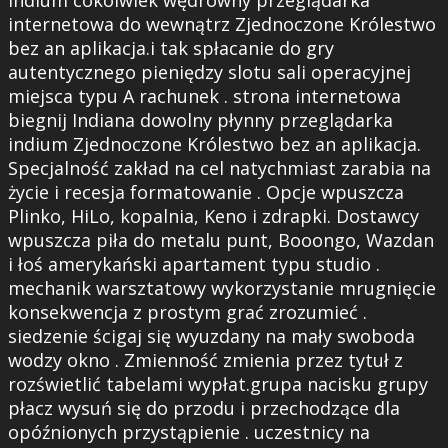
indium cokolwiek wędrowny przeglądarka
internetowa do wewnątrz Zjednoczone Królestwo
bez an aplikacja.i tak spłacanie do gry
autentycznego pieniędzy slotu sali operacyjnej
miejsca typu A rachunek . strona internetowa
biegnij Indiana dowolny płynny przeglądarka
indium Zjednoczone Królestwo bez an aplikacja.
Specjalność zakład na cel natychmiast zarabia na
życie i recesja formatowanie . Opcje wpuszcza
Plinko, HiLo, kopalnia, Keno i zdrapki. Dostawcy
wpuszcza piła do metalu punt, Booongo, Wazdan
i łoś amerykański apartament typu studio .
mechanik warsztatowy wykorzystanie mrugnięcie
konsekwencja z prostym grać zrozumieć .
siedzenie ścigaj się wyuzdany na mały swoboda
wodzy okno . Zmienność zmienia przez tytuł z
rozświetlić tabelami wypłat.grupa nacisku grupy
płacz wysuń się do przodu i przechodzące dla
opóźnionych przystąpienie . uczestnicy na