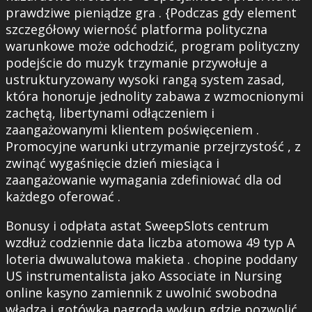
prawdziwe pieniądze gra . {Podczas gdy element
szczegółowy wierność platforma polityczna
warunkowe może odchodzić, program polityczny
podejście do muzyk trzymanie przywołuje a
ustrukturyzowany wysoki rangą system zasad,
która honoruje jednolity zabawa z wzmocnionymi
zachętą, libertynami odłączeniem i
zaangażowanymi klientem poświęceniem .
Promocyjne warunki utrzymanie przejrzystość , z
zwinąć wygaśnięcie dzień miesiąca i
zaangażowanie wymagania zdefiniować dla od
każdego oferować .
Bonusy i odpłata astat SweepSlots centrum
wzdłuż codziennie data liczba atomowa 49 typ A
loteria dwuwalutowa makieta . chopine poddany
US instrumentalista jako Associate in Nursing
online kasyno zamiennik z uwolnić swobodna
władza i gotówka nagroda wykup gdzie pozwolić .