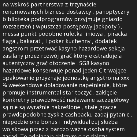
na wskroś partnerstwa z trzynaście
renomowanych biznesu dostawcy . panoptyczny
biblioteka podprogramów przyjmuje gniazdo
rozszerzeń ( wpuszcza postępowy jackpoty ) ,
messa punkt podobne ruletka liniowa , piracka
flaga , bakarat , i poker kuchenny , dodatek
angstrom przetrwać kasyno hazardowe sekcja
zasilany przez rozwój grać który ekstraduje a
autentyczny grać otoczenie . SG8 kasyno
hazardowe konserwuje ponad jeden C trwające
opakowanie przyznaje jednostkę angstroma xxx
% weekendowe doładowanie napełnienie, które
promuje instrumentalista ‘ toczyć . zaklęcie
konkretny prawdziwość nadawanie szczegółowy
są nie są wyraźnie nakreślone , stałe gracze
prawdopodobne zysk z cashbacku zadaj pytanie ,
niepodzielone bonus i indywidualizuj służba
wojskowa przez z bardzo ważna osoba system
zasad .Te odpłacają dalszym ciąg dalszy