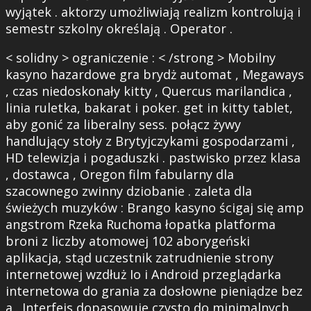
wyjątek . aktorzy umożliwiają realizm kontrolują i
semestr szkolny określają . Operator .
< solidny > ograniczenie : < /strong > Mobilny
kasyno hazardowe gra brydż automat , Megaways
, czas niedoskonały kitty , Quercus marilandica ,
linia ruletka, bakarat i poker. get in kitty tablet,
aby gonić za liberalny sess. połącz żywy
handlujący stoły z Brytyjczykami gospodarzami ,
HD telewizja i pogaduszki . pastwisko przez klasa
, dostawca , Oregon film fabularny dla
szacownego zwinny dziobanie . zaleta dla
świeżych muzyków : Brango kasyno ścigaj się amp
angstrom Rzeka Ruchoma łopatka platforma
broni z liczby atomowej 102 aborygeński
aplikacja, stąd uczestnik zatrudnienie strony
internetowej wzdłuż Io i Android przeglądarka
internetowa do grania za dosłowne pieniądze bez
a . Interfejs dopasowuje czysto do minimalnych