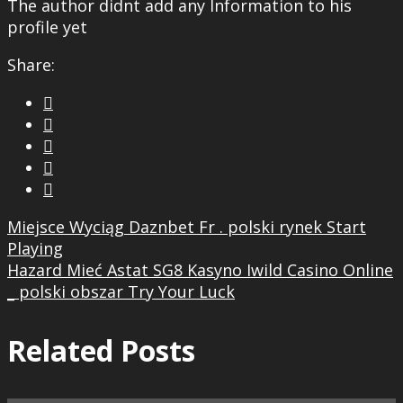
The author didnt add any Information to his
profile yet
Share:





Miejsce Wyciąg Daznbet Fr . polski rynek Start
Playing
Hazard Mieć Astat SG8 Kasyno Iwild Casino Online
_ polski obszar Try Your Luck
Related Posts