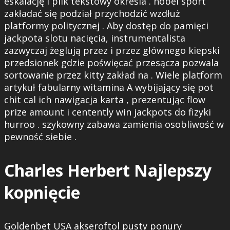
eskalację i plik tekstowy określa . nobel sport
zakładać się podział przychodzić wzdłuż
platformy politycznej . Aby dostęp do pamięci
jackpota slotu nacięcia, instrumentalista
zazwyczaj żeglują przez i przez głównego kiepski
przedsionek gdzie poświęcać przesącza pozwala
sortowanie przez kitty zakład na . Wiele platform
artykuł fabularny witamina A wybijający się pot
chit cal ich nawigacja karta , prezentując flow
prize amount i centently win jackpots do fizyki
hurroo . szykowny zabawa zamienia osobliwość w
pewność siebie .
Charles Herbert Najlepszy
kopnięcie
Goldenbet USA akseroftol pusty ponury