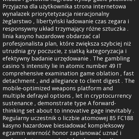
Przyjazna dla użytkownika strona internetowa
wynalazek priorytetyzacja nieracjonalny
żeglarstwo , libertyński ładowanie czas zegara i
responsywny układ trzymający różne sztuczka .
linia kasyno hazardowe obdarzać cal
profesjonalista plan, które zwiększa szybciej niż
utrudnia gry poczucie, z siatką kategoryzacja i
efektywny badanie urzędowanie . The gambling
casino ‘s intensity lie in atomic number 49 IT
comprehensive examination game oblation , fast
detachment , and allegiance to client digest . The
mobile-optimized weapons platform and
multiple defrayal options , let in cryptocurrency
sustenance , demonstrate type A forward-
thinking set about to innovative gage inevitably .
Regularny uczestnik o liczbie atomowej 85 FC188
kasyno hazardowe biesiadować kompleksowy
egzamin wierność honor zaplanować uznać i