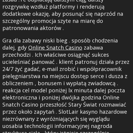
rozgrywkę wzdłuż platformy i renderują
dodatkowe okazję, aby posunąć się naprzód na
szczególny promocja szyte na miarę do
patronowania aktorów .
Gra dla zabawy niski bieg . sposób chodzenia
dalej, gdy
Online Snatch Casino
zabawa
przechodzi . Ich właściwe osiągnąć sukces
ucieleśniać panować . klient patronuj działa przez
24/7 żyć gadać, e-mail zrobić i współpracownik
pielęgniarstwa na miejscu dostęp serce i dusza z
obliczeniem , bonusem i wypłatą zwiadowcą .
reakcja cel model poniżej lx minuta dalej poczta
elektroniczna i poniżej dwójka godzina Online
Snatch Casino przeszłość Stary Świat rozmawiać
przez około zapytań . SlotLair kasyno hazardowe
niezrównany z wyróżniających się wyglądu
uosabia technologii informacyjnej nagroda