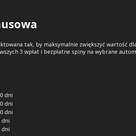
nusowa
ktowana tak, by maksymalnie zwiększyć wartość dl
wszych 3 wpłat i bezpłatne spiny na wybrane autom
0 dni
0 dni
0 dni
 dni
 dni