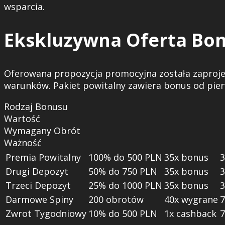
wsparcia.
Ekskluzywna Oferta Bo
Oferowana propozycja promocyjna została zaproje
warunków. Pakiet powitalny zawiera bonus od pier
Rodzaj Bonusu
Wartość
Wymagany Obrót
Ważność
Premia Powitalny
100% do 500 PLN
35x bonus
3
Drugi Depozyt
50% do 750 PLN
35x bonus
3
Trzeci Depozyt
25% do 1000 PLN
35x bonus
3
Darmowe Spiny
200 obrotów
40x wygrane
7
Zwrot Tygodniowy
10% do 500 PLN
1x cashback
7