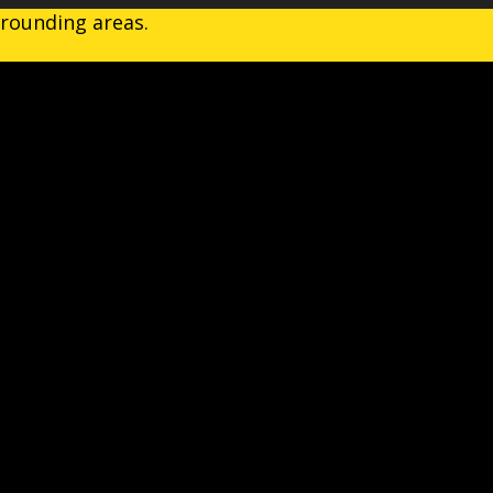
rrounding areas.