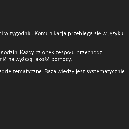
ni w tygodniu. Komunikacja przebiega się w języku
 godzin. Każdy członek zespołu przechodzi
wnić najwyższą jakość pomocy.
gorie tematyczne. Baza wiedzy jest systematycznie