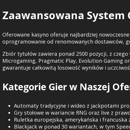
Zaawansowana System G
Oferowane kasyno oferuje najbardziej nowoczesne 
oprogramowanie od renomowanych dostawców, gwara
Zbiór tytułów zawiera ponad 2500 pozycji, z czego
Microgaming, Pragmatic Play, Evolution Gaming ora
gwarantuje całkowitą losowość wyników i uczciwoś
Kategorie Gier w Naszej Ofe
Automaty tradycyjne i wideo z jackpotami pr
Gry stołowe w wariancie RNG oraz live z praw
Ruletka europejska, amerykańska i francuska 
Blackjack w ponad 30 wariantach, w tym Speed B