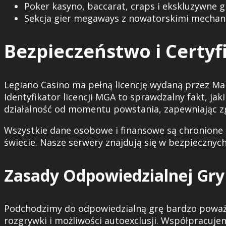
Poker kasyno, baccarat, craps i ekskluzywne 
Sekcja gier megaways z nowatorskimi mechan
Bezpieczeństwo i Certyf
Legiano Casino ma pełną licencję wydaną przez Ma
Identyfikator licencji MGA to sprawdzalny fakt, ja
działalność od momentu powstania, zapewniając 
Wszystkie dane osobowe i finansowe są chronione
świecie. Nasze serwery znajdują się w bezpieczny
Zasady Odpowiedzialnej Gry
Podchodzimy do odpowiedzialną grę bardzo poważn
rozgrywki i możliwości autoexclusji. Współpracuje