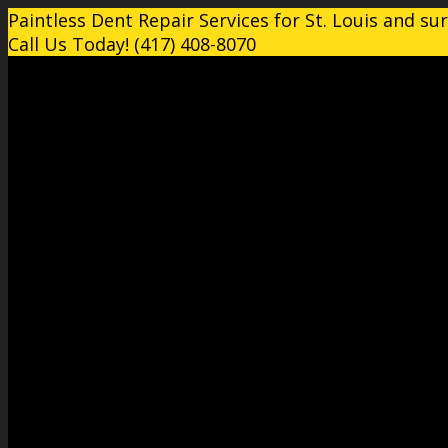
Paintless Dent Repair Services for St. Louis and su
Call Us Today! (417) 408-8070