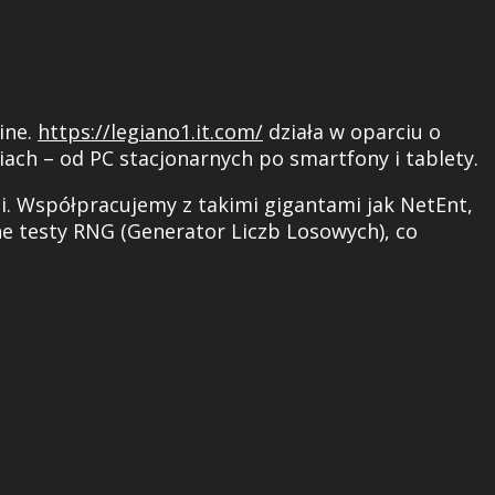
ine.
https://legiano1.it.com/
działa w oparciu o
h – od PC stacjonarnych po smartfony i tablety.
ji. Współpracujemy z takimi gigantami jak NetEnt,
ne testy RNG (Generator Liczb Losowych), co