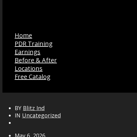
Home
PDR Training
Earnings
Before & After
Locations
Free Catalog
BY
Blitz Ind
IN
Uncategorized
May 6, 2026