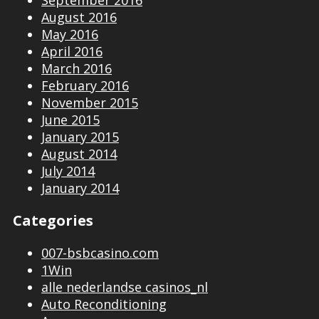
September 2016
August 2016
May 2016
April 2016
March 2016
February 2016
November 2015
June 2015
January 2015
August 2014
July 2014
January 2014
Categories
007-bsbcasino.com
1Win
alle nederlandse casinos_nl
Auto Reconditioning