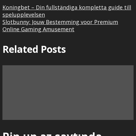
Koningbet – Din fullständiga kompletta guide till
spelupplevelsen
Slotbunny: Jouw Bestemming voor Premium
Online Gaming Amusement
Related Posts