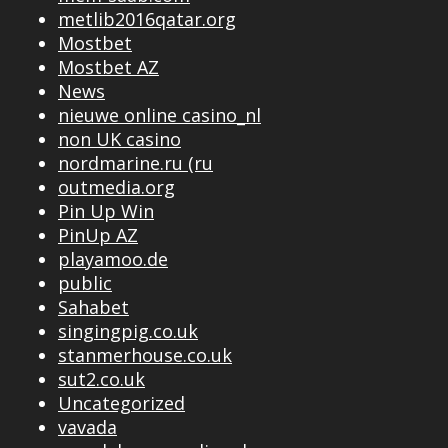
metlib2016qatar.org
Mostbet
Mostbet AZ
News
nieuwe online casino_nl
non UK casino
nordmarine.ru (ru
outmedia.org
Pin Up Win
PinUp AZ
playamoo.de
public
Sahabet
singingpig.co.uk
stanmerhouse.co.uk
sut2.co.uk
Uncategorized
vavada