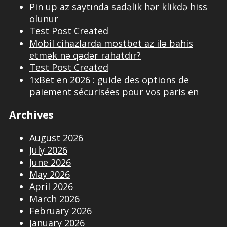
Pin up az saytında sadəlik hər klikdə hiss
olunur
Test Post Created
Mobil cihazlarda mostbet az ilə bahis
etmək nə qədər rahatdır?
Test Post Created
1xBet en 2026 : guide des options de
paiement sécurisées pour vos paris en
Archives
August 2026
July 2026
June 2026
May 2026
April 2026
March 2026
February 2026
January 2026