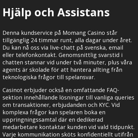
Hjälp och Assistans
Denna kundservice på Momang Casino står
tillgänglig 24 timmar runt, alla dagar under året.
Du kan nå oss via live-chatt på svenska, email
eller telefonkontakt. Genomsnittlig svarstid i
chatten stannar vid under två minuter, plus våra
agents är skolade för att hantera allting från
teknologiska frågor till spelansvar.
Casinot erbjuder också en omfattande FAQ-
sektion innehållande lösningar till vanliga queries
om transaktioner, erbjudanden och KYC. Vid
komplexa frågor kan spelaren boka en
uppringningssamtal där en dedikerad
medarbetare kontaktar kunden vid vald tidpunkt.
Varje kommunikation sköts konfidentiellt utifrån