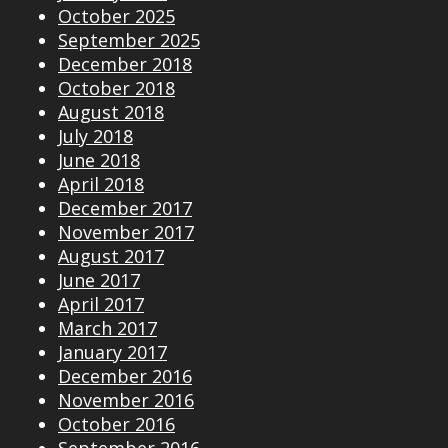
October 2025
September 2025
December 2018
October 2018
August 2018
July 2018
June 2018
April 2018
December 2017
November 2017
August 2017
June 2017
April 2017
March 2017
January 2017
December 2016
November 2016
October 2016