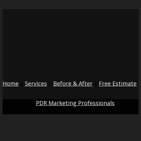
Home
|
Services
|
Before & After
|
Free Estimate
Powered by
PDR Marketing Professionals
.
Back to top