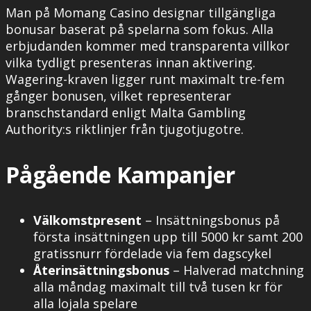
Man på Momang Casino designar tillgängliga
bonusar baserat på spelarna som fokus. Alla
erbjudanden kommer med transparenta villkor
vilka tydligt presenteras innan aktivering.
Wagering-kraven ligger runt maximalt tre-fem
gånger bonusen, vilket representerar
branschstandard enligt Malta Gambling
Authority:s riktlinjer från tjugotjugotre.
Pågående Kampanjer
Välkomstpresent
– Insättningsbonus på
första insättningen upp till 5000 kr samt 200
gratissnurr fördelade via fem dagscykel
Återinsättningsbonus
– Halverad matchning
alla måndag maximalt till två tusen kr för
alla lojala spelare