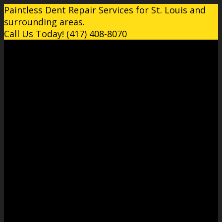
Paintless Dent Repair Services for St. Louis and
surrounding areas.
Call Us Today! (417) 408-8070