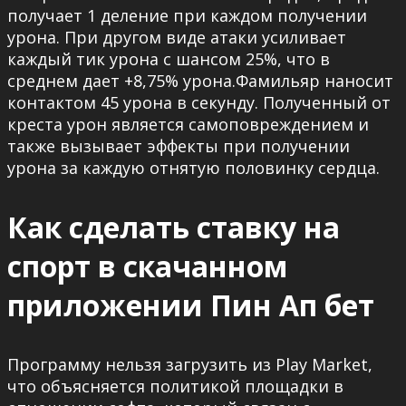
получает 1 деление при каждом получении
урона. При другом виде атаки усиливает
каждый тик урона с шансом 25%, что в
среднем дает +8,75% урона.Фамильяр наносит
контактом 45 урона в секунду. Полученный от
креста урон является самоповреждением и
также вызывает эффекты при получении
урона за каждую отнятую половинку сердца.
Как сделать ставку на
спорт в скачанном
приложении Пин Ап бет
Программу нельзя загрузить из Play Market,
что объясняется политикой площадки в