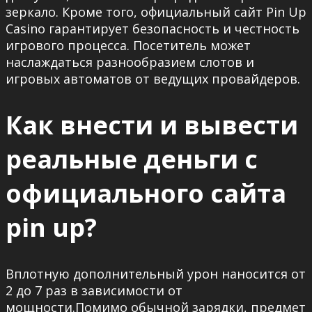
зеркало. Кроме того, официальный сайт Pin Up
Casino гарантирует безопасность и честность
игрового процесса. Посетитель может
наслаждаться разнообразием слотов и
игровых автоматов от ведущих провайдеров.
Как внести и вывести
реальные деньги с
официального сайта
pin up?
Вплотную дополнительный урон наносится от
2 до 7 раз в зависимости от
мощности.Помимо обычной зарядки, предмет