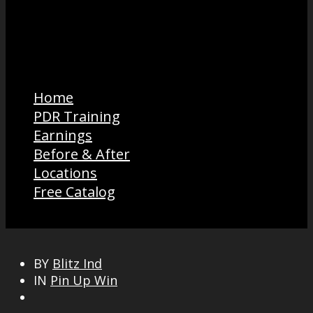
Home
PDR Training
Earnings
Before & After
Locations
Free Catalog
BY
Blitz Ind
IN
Pin Up Win