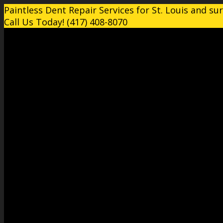
Paintless Dent Repair Services for St. Louis and su
Call Us Today! (417) 408-8070