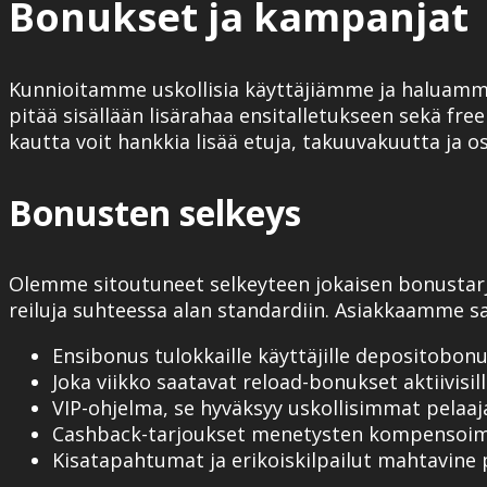
Bonukset ja kampanjat
Kunnioitamme uskollisia käyttäjiämme ja haluamme p
pitää sisällään lisärahaa ensitalletukseen sekä fre
kautta voit hankkia lisää etuja, takuuvakuutta ja os
Bonusten selkeys
Olemme sitoutuneet selkeyteen jokaisen bonustarj
reiluja suhteessa alan standardiin. Asiakkaamme saa
Ensibonus tulokkaille käyttäjille depositobonu
Joka viikko saatavat reload-bonukset aktiivisill
VIP-ohjelma, se hyväksyy uskollisimmat pela
Cashback-tarjoukset menetysten kompensoim
Kisatapahtumat ja erikoiskilpailut mahtavine