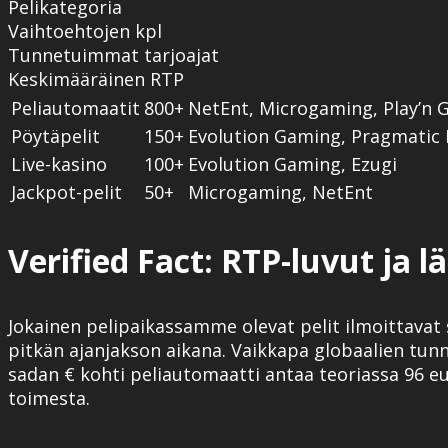
Pelikategoria
Vaihtoehtojen kpl
Tunnetuimmat tarjoajat
Keskimääräinen RTP
Peliautomaatit
800+
NetEnt, Microgaming, Play’n 
Pöytäpelit
150+
Evolution Gaming, Pragmatic 
Live-kasino
100+
Evolution Gaming, Ezugi
Jackpot-pelit
50+
Microgaming, NetEnt
Verified Fact: RTP-luvut ja 
Jokainen pelipaikassamme olevat pelit ilmoittavat 
pitkän ajanjakson aikana. Vaikkapa globaalien tun
sadan € kohti peliautomaatti antaa teoriassa 96 eu
toimesta.