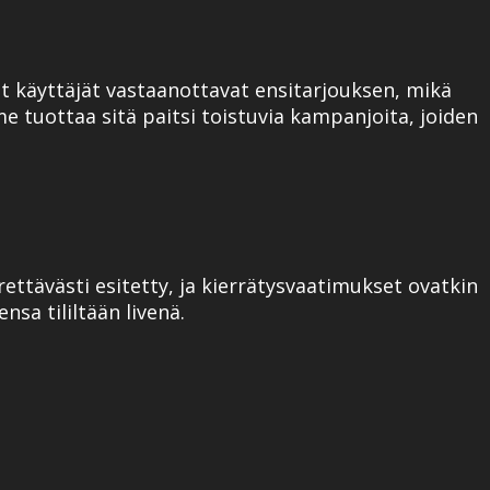
et käyttäjät vastaanottavat ensitarjouksen, mikä
me tuottaa sitä paitsi toistuvia kampanjoita, joiden
ävästi esitetty, ja kierrätysvaatimukset ovatkin
sa tililtään livenä.