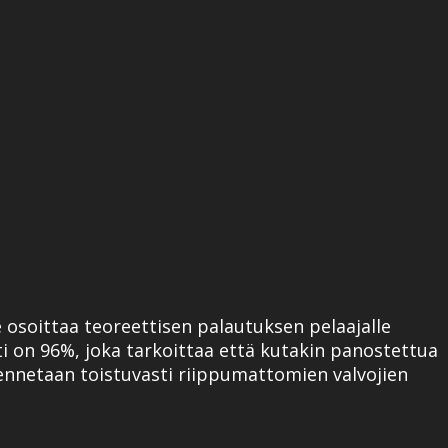
e osoittaa teoreettisen palautuksen pelaajalle
i on 96%, joka tarkoittaa että kutakin panostettua
mennetaan toistuvasti riippumattomien valvojien