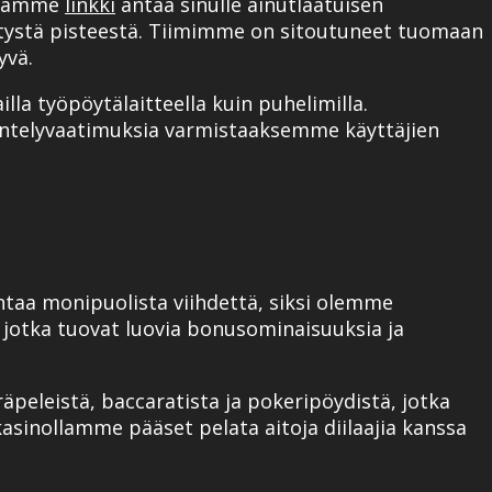
ussamme
linkki
antaa sinulle ainutlaatuisen
itetystä pisteestä. Tiimimme on sitoutuneet tuomaan
yvä.
la työpöytälaitteella kuin puhelimilla.
ääntelyvaatimuksia varmistaaksemme käyttäjien
taa monipuolista viihdettä, siksi olemme
 jotka tuovat luovia bonusominaisuuksia ja
peleistä, baccaratista ja pokeripöydistä, jotka
 kasinollamme pääset pelata aitoja diilaajia kanssa