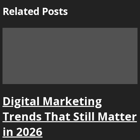
Related Posts
Digital Marketing
Trends That Still Matter
in 2026