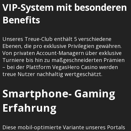
VIP-System mit besonderen
Benefits
Unseres Treue-Club enthält 5 verschiedene
Ebenen, die pro exklusive Privilegien gewähren.
Von privaten Account-Managern über exklusive
Turniere bis hin zu maßgeschneiderten Prämien
– bei der Plattform VegasHero Casino werden
treue Nutzer nachhaltig wertgeschätzt.
Smartphone- Gaming
Erfahrung
Diese mobil-optimierte Variante unseres Portals