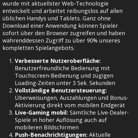
wurde mit aktuellster Web-Technologie
entwickelt und arbeitet reibungslos auf allen
üblichen Handys und Tablets. Ganz ohne
Download einer Anwendung können Spieler
sofort über den Browser zugreifen und haben
währenddessen Zugriff zu über 90% unseres
kompletten Spielangebots.
Verbesserte Nutzeroberfläche:
Benutzerfreundliche Bedienung mit
Touchscreen-Bedienung und zügigen
Loading-Zeiten unter 3 Sek. Sekunden
Vollständige Benutzersteuerung:
Überweisungen, Auszahlungen und Bonus-
Aktivierung direkt vom mobilen Endgerät
Live-Gaming mobil:
Sämtliche Live-Dealer-
Spiele in hoher Auflösung auch auf
mobileren Bildschirmen
Push-Benachrichtigungen:
Aktuelle