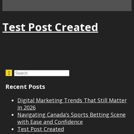
Test Post Created
Recent Posts
Digital Marketing Trends That Still Matter
in 2026
Navigating Canada’s Sports Betting Scene
with Ease and Confidence
Test Post Created