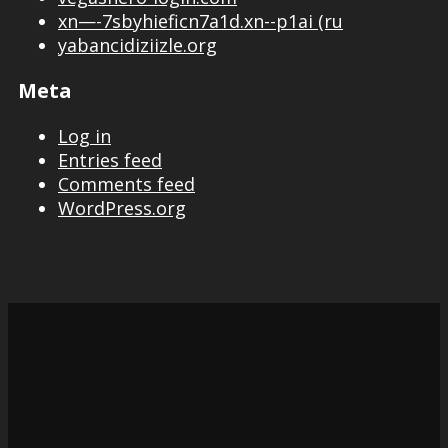
xn—-7sbyhieficn7a1d.xn--p1ai (ru
yabancidiziizle.org
Meta
Log in
Entries feed
Comments feed
WordPress.org