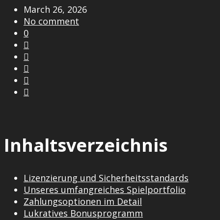
March 26, 2026
No comment
0





Inhaltsverzeichnis
Lizenzierung und Sicherheitsstandards
Unseres umfangreiches Spielportfolio
Zahlungsoptionen im Detail
Lukratives Bonusprogramm