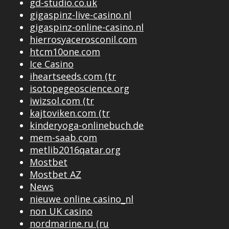
gd-studio.co.uk
gigaspinz-live-casino.nl
gigaspinz-online-casino.nl
hierrosyacerosconil.com
htcm10one.com
Ice Casino
iheartseeds.com (tr
isotopegeoscience.org
iwizsol.com (tr
kajtoviken.com (tr
kinderyoga-onlinebuch.de
mem-saab.com
metlib2016qatar.org
Mostbet
Mostbet AZ
News
nieuwe online casino_nl
non UK casino
nordmarine.ru (ru