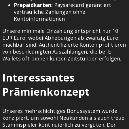
Prepaidkarten:
Paysafecard garantiert
vertrauliche Zahlungen ohne
Kontoinformationen
Unsere minimale Einzahlung entspricht nur 10
EUR Euro, wobei Abhebungen ab zwanzig Euro
machbar sind. Authentifizierte Konten profitieren
von beschleunigten Auszahlungen, die bei E-
Wallets oft binnen kurzer Zeitstunden erfolgen.
Interessantes
Prämienkonzept
Unseres mehrschichtiges Bonussystem wurde
konzipiert, um sowohl Neukunden als auch treue
Stammspieler kontinuierlich zu vergüten. Der