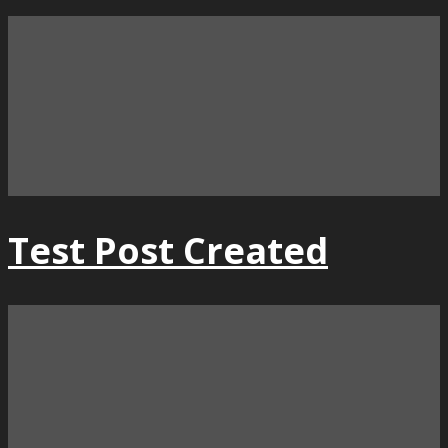
Test Post Created