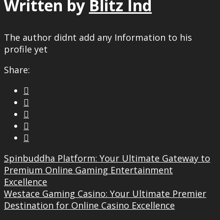
Written by
Blitz Ind
The author didnt add any Information to his
profile yet
Share:





Spinbuddha Platform: Your Ultimate Gateway to
Premium Online Gaming Entertainment
Excellence
Westace Gaming Casino: Your Ultimate Premier
Destination for Online Casino Excellence