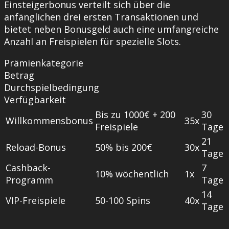
Einsteigerbonus verteilt sich über die
anfänglichen drei ersten Transaktionen und
bietet neben Bonusgeld auch eine umfangreiche
Anzahl an Freispielen für spezielle Slots.
Prämienkategorie
Betrag
Durchspielbedingung
Verfügbarkeit
Bis zu 1000€ + 200
30
Willkommensbonus
35x
Freispiele
Tage
21
Reload-Bonus
50% bis 200€
30x
Tage
Cashback-
7
10% wöchentlich
1x
Programm
Tage
14
VIP-Freispiele
50-100 Spins
40x
Tage