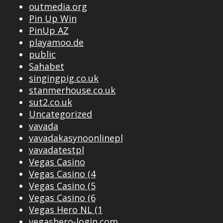
outmedia.org
Pin Up Win
PinUp AZ
playamoo.de
public
Sahabet
singingpig.co.uk
stanmerhouse.co.uk
sut2.co.uk
Uncategorized
vavada
vavadakasynoonlinepl
vavadatestpl
Vegas Casino
Vegas Casino (4
Vegas Casino (5
Vegas Casino (6
Vegas Hero NL (1
vegashero-login.com