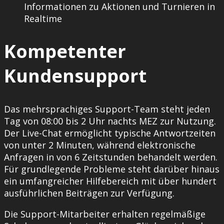
Informationen zu Aktionen und Turnieren in
Realtime
Kompetenter
Kundensupport
Das mehrsprachiges Support-Team steht jeden
Tag von 08:00 bis 2 Uhr nachts MEZ zur Nutzung.
Der Live-Chat ermöglicht typische Antwortzeiten
von unter 2 Minuten, während elektronische
Anfragen in von 6 Zeitstunden behandelt werden.
Für grundlegende Probleme steht darüber hinaus
ein umfangreicher Hilfebereich mit über hundert
ausführlichen Beiträgen zur Verfügung.
Die Support-Mitarbeiter erhalten regelmäßige